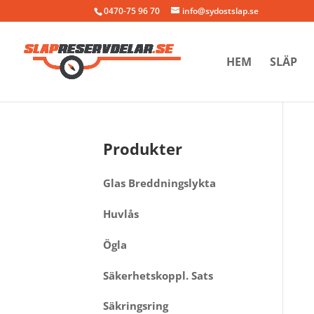
0470-75 96 70
info@sydostslap.se
HEM
SLÄP
Produkter
Glas Breddningslykta
Huvlås
Ögla
Säkerhetskoppl. Sats
Säkringsring