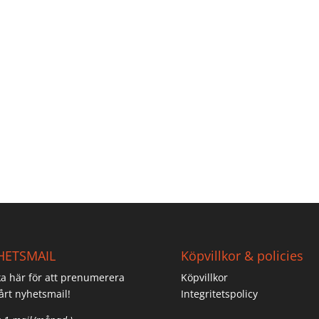
HETSMAIL
Köpvillkor & policies
ka här för att prenumerera
Köpvillkor
årt nyhetsmail!
Integritetspolicy