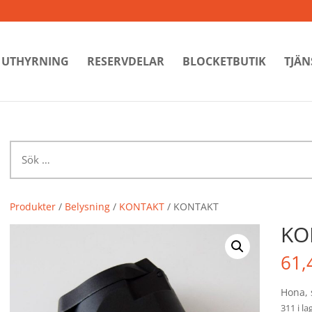
UTHYRNING
RESERVDELAR
BLOCKETBUTIK
TJÄN
Sök
efter:
Produkter
/
Belysning
/
KONTAKT
/ KONTAKT
KO
61,
Hona, 
311 i la