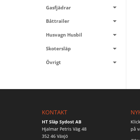
Gasfjädrar
Båttrailer
Husvagn Husbil
Skotersläp
Övrigt
KONTAKT
NY
HT Släp Sydost AB
Klic
Hjalmar Petris Väg 48
på v
352 46 Växjö