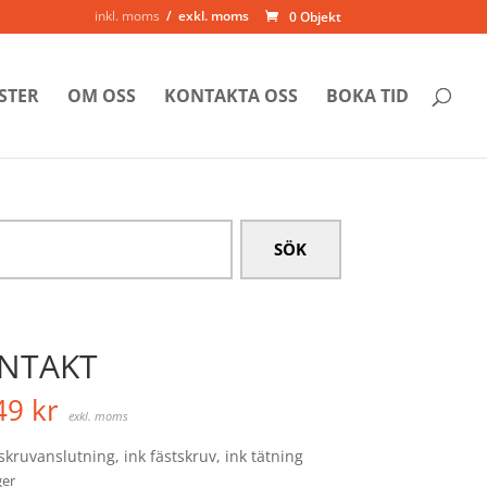
inkl. moms
exkl. moms
0 Objekt
STER
OM OSS
KONTAKTA OSS
BOKA TID
NTAKT
49
kr
exkl. moms
skruvanslutning, ink fästskruv, ink tätning
ger