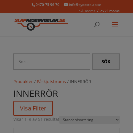
0470-75 96 70
info@sydostslap.se
inkl. moms
exkl. moms
Sök
efter:
Produkter
/
Påskjutsbroms
/ INNERRÖR
INNERRÖR
Visa Filter
Visar 1–9 av 51 resultat