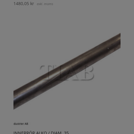
1480,05
kr
exkl. moms
INNERRÖR ALKO / DIAM. 35