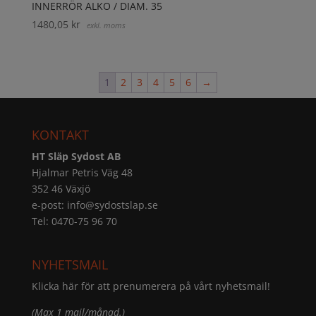
INNERRÖR ALKO / DIAM. 35
1480,05
kr
exkl. moms
1
2
3
4
5
6
→
KONTAKT
HT Släp Sydost AB
Hjalmar Petris Väg 48
352 46 Växjö
e-post:
info@sydostslap.se
Tel: 0470-75 96 70
NYHETSMAIL
Klicka här för att prenumerera på vårt nyhetsmail!
(Max 1 mail/månad.)