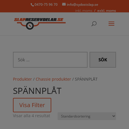
0470-75 96 70
info@sydostslap.se
inkl. moms
exkl. moms
Sök
efter:
Produkter
/
Chassie produkter
/ SPÄNNPLÅT
SPÄNNPLÅT
Visa Filter
Visar alla 4 resultat