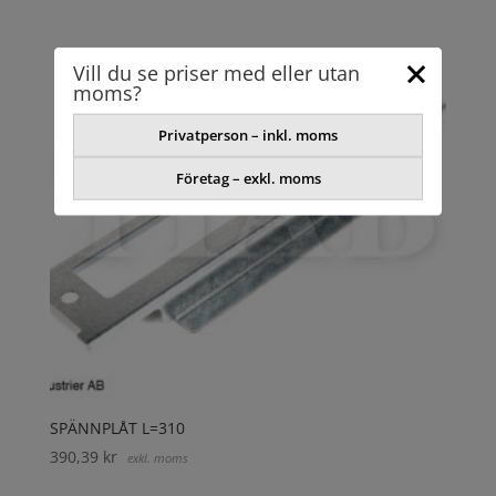
Vill du se priser med eller utan
moms?
Privatperson – inkl. moms
Företag – exkl. moms
SPÄNNPLÅT L=310
390,39
kr
exkl. moms