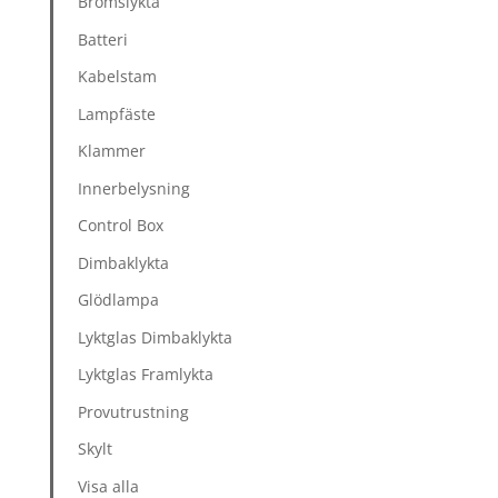
Bromslykta
Batteri
Kabelstam
Lampfäste
Klammer
Innerbelysning
Control Box
Dimbaklykta
Glödlampa
Lyktglas Dimbaklykta
Lyktglas Framlykta
Provutrustning
Skylt
Visa alla