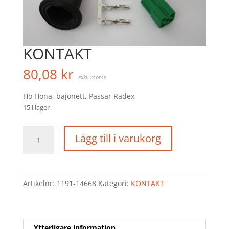
KONTAKT
80,08
kr
exkl. moms
Hö Hona, bajonett, Passar Radex
15 i lager
KONTAKT
Lägg till i varukorg
mängd
Artikelnr:
1191-14668
Kategori:
KONTAKT
Ytterligare information