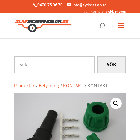
0470-75 96 70
info@sydostslap.se
inkl. moms
exkl. moms
Sök
efter:
Produkter
/
Belysning
/
KONTAKT
/ KONTAKT