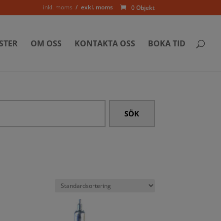
inkl. moms
exkl. moms
0 Objekt
STER
OM OSS
KONTAKTA OSS
BOKA TID