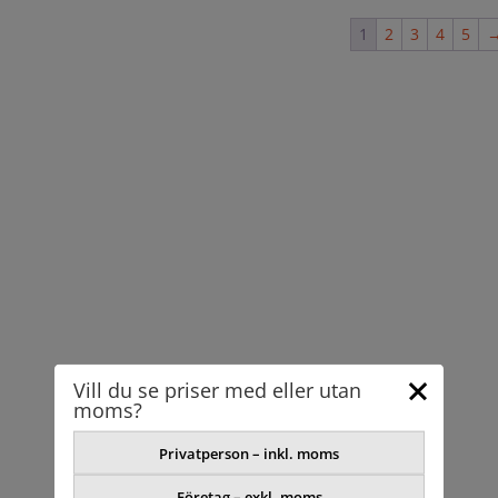
1
2
3
4
5
Vill du se priser med eller utan
moms?
Privatperson – inkl. moms
Företag – exkl. moms