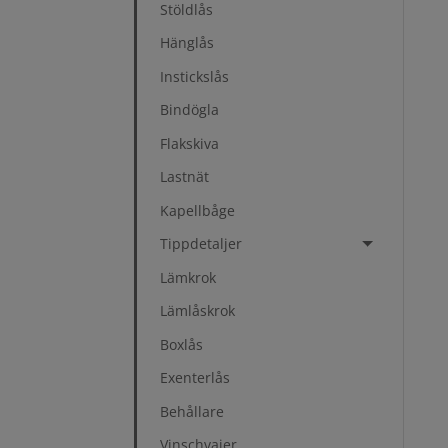
Stöldlås
Hänglås
Instickslås
Bindögla
Flakskiva
Lastnät
Kapellbåge
Tippdetaljer
Lämkrok
Lämlåskrok
Boxlås
Exenterlås
Behållare
Vinschvajer