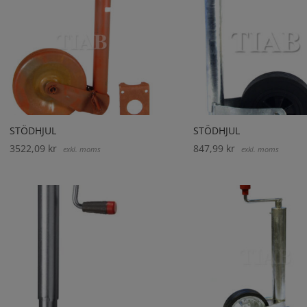
STÖDHJUL
STÖDHJUL
3522,09
kr
847,99
kr
exkl. moms
exkl. moms