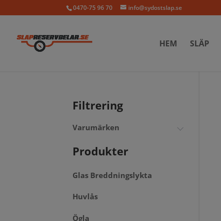
0470-75 96 70
info@sydostslap.se
HEM
SLÄP
Filtrering
Varumärken
Produkter
Glas Breddningslykta
Huvlås
Ögla