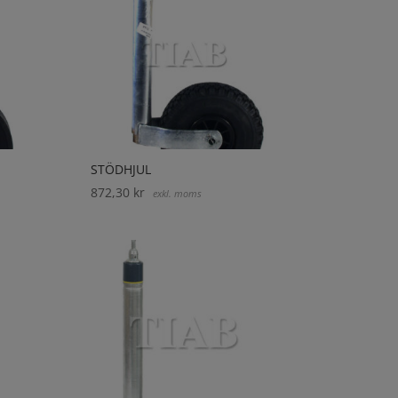
STÖDHJUL
872,30
kr
exkl. moms