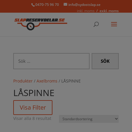
0470-75 96 70
info@sydostslap.se
inkl. moms
exkl. moms
Sök
efter:
Produkter
/
Axelbroms
/ LÅSPINNE
LÅSPINNE
Visa Filter
Visar alla 8 resultat