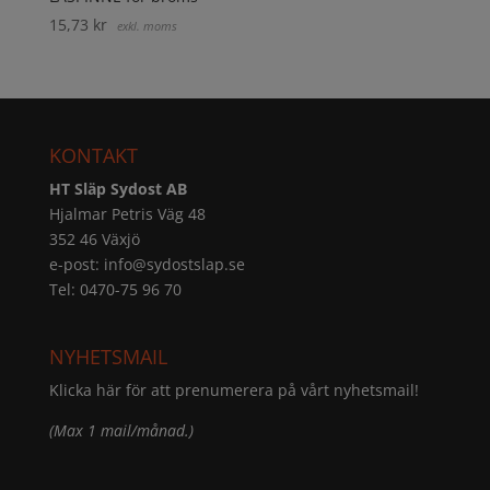
15,73
kr
exkl. moms
KONTAKT
HT Släp Sydost AB
Hjalmar Petris Väg 48
352 46 Växjö
e-post:
info@sydostslap.se
Tel: 0470-75 96 70
NYHETSMAIL
Klicka här för att prenumerera på vårt nyhetsmail!
(Max 1 mail/månad.)