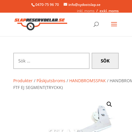
0470-75 96 70
info@sydostslap.se
inkl. moms
exkl. moms
Sök
efter:
Produkter
/
Påskjutsbroms
/
HANDBROMSSPAK
/ HANDBRO
FTF EJ SEGMENT(TRYCKK)