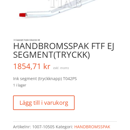
HANDBROMSSPAK FTF EJ
SEGMENT(TRYCKK)
1854,71
kr
exkl. moms
Ink segment (tryckknapp) T042PS
1 i lager
HANDBROMSSPAK
Lägg till i varukorg
FTF
EJ
SEGMENT(TRYCKK)
mängd
Artikelnr:
1007-10505
Kategori:
HANDBROMSSPAK