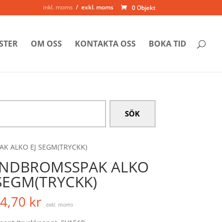
inkl. moms
exkl. moms
0 Objekt
STER
OM OSS
KONTAKTA OSS
BOKA TID
K ALKO EJ SEGM(TRYCKK)
NDBROMSSPAK ALKO
 SEGM(TRYCKK)
4,70
kr
exkl. moms