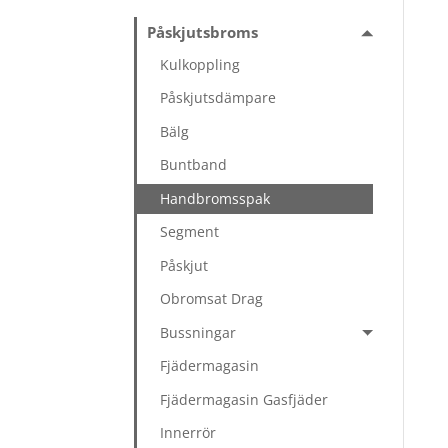
Påskjutsbroms
Kulkoppling
Påskjutsdämpare
Bälg
Buntband
Handbromsspak
Segment
Påskjut
Obromsat Drag
Bussningar
Fjädermagasin
Fjädermagasin Gasfjäder
Innerrör