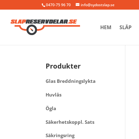
0470-75 96 70
info@sydostslap.se
HEM
SLÄP
Produkter
Glas Breddningslykta
Huvlås
Ögla
Säkerhetskoppl. Sats
Säkringsring