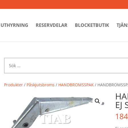
UTHYRNING
RESERVDELAR
BLOCKETBUTIK
TJÄN
Sök
efter:
Produkter
/
Påskjutsbroms
/
HANDBROMSSPAK
/ HANDBROMSSPA
HA
EJ
184