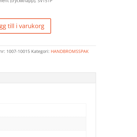
ment (tryckknapp), SV151P
BROMSSPAK
gg till i varukorg
TRYCKK)
d
lnr:
1007-10015
Kategori:
HANDBROMSSPAK