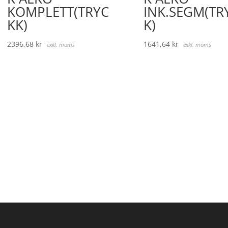
KOMPLETT(TRYC
INK.SEGM(TR
KK)
K)
2396,68
kr
1641,64
kr
exkl. moms
exkl. moms