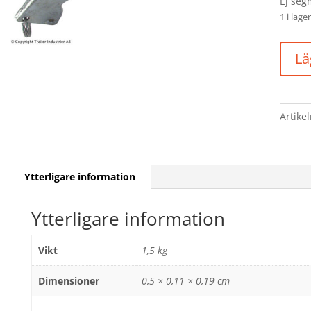
Ej seg
1 i lager
HAND
Lä
ALKO
EJ
SEGM(
mäng
Artike
Ytterligare information
Ytterligare information
Vikt
1,5 kg
Dimensioner
0,5 × 0,11 × 0,19 cm