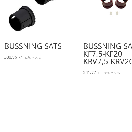
BUSSNING SATS
BUSSNING SA
KF7,5-KF20
388,96
kr
exkl. moms
KRV7,5-KRV2
341,77
kr
exkl. moms