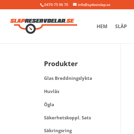
0470-75 96 70
info@sydostslap.se
HEM
SLÄP
Produkter
Glas Breddningslykta
Huvlås
Ögla
Säkerhetskoppl. Sats
Säkringsring