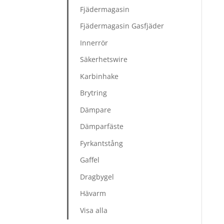
Fjädermagasin
Fjädermagasin Gasfjäder
Innerrör
Säkerhetswire
Karbinhake
Brytring
Dämpare
Dämparfäste
Fyrkantstång
Gaffel
Dragbygel
Hävarm
Visa alla