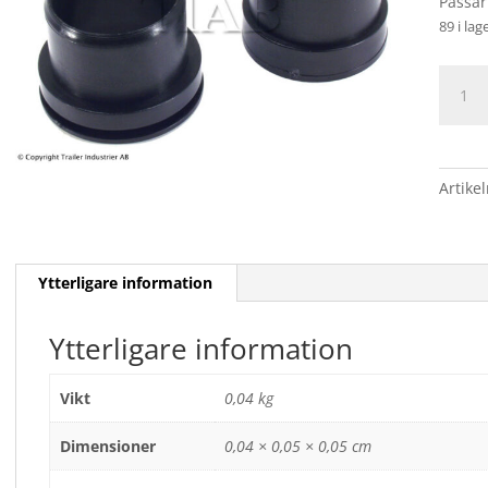
Passar
89 i lag
BUSSN
SATS
ALKO
/
38,7/4
Artike
mäng
Ytterligare information
Ytterligare information
Vikt
0,04 kg
Dimensioner
0,04 × 0,05 × 0,05 cm