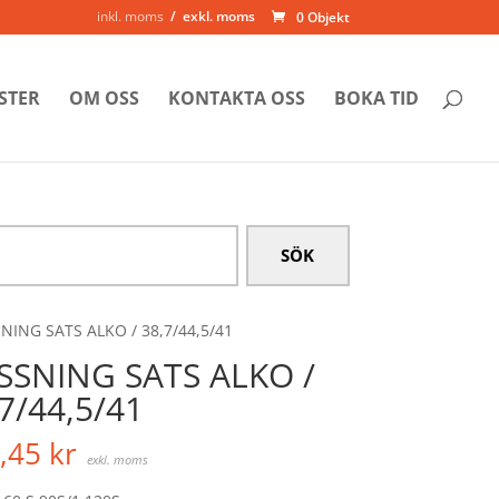
inkl. moms
exkl. moms
0 Objekt
STER
OM OSS
KONTAKTA OSS
BOKA TID
NING SATS ALKO / 38,7/44,5/41
SSNING SATS ALKO /
7/44,5/41
,45
kr
exkl. moms