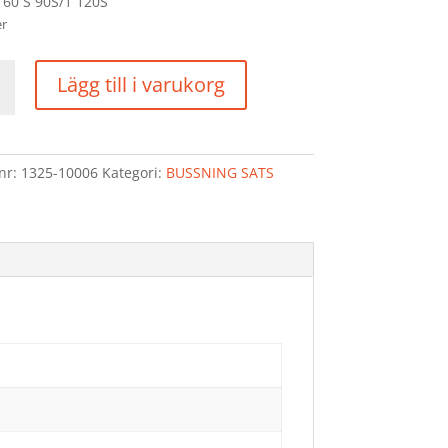
 60 S 90S/1 120S
er
ING
Lägg till i varukorg
4,5/41
lnr:
1325-10006
Kategori:
BUSSNING SATS
d