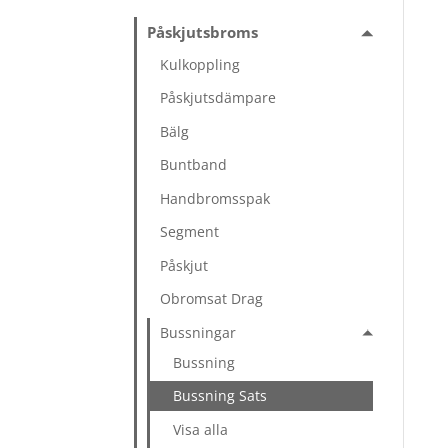
Påskjutsbroms
Kulkoppling
Påskjutsdämpare
Bälg
Buntband
Handbromsspak
Segment
Påskjut
Obromsat Drag
Bussningar
Bussning
Bussning Sats
Visa alla