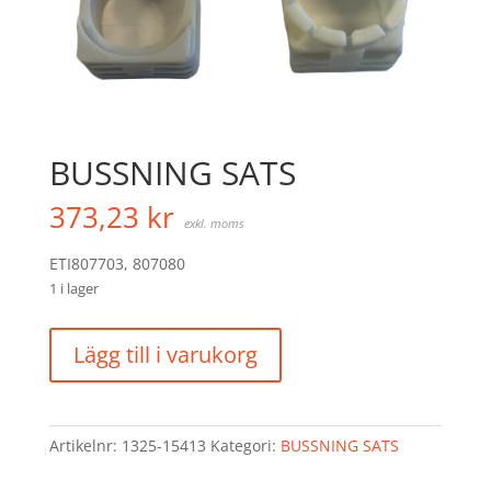
BUSSNING SATS
373,23
kr
exkl. moms
ETI807703, 807080
1 i lager
BUSSNING
Lägg till i varukorg
SATS
mängd
Artikelnr:
1325-15413
Kategori:
BUSSNING SATS