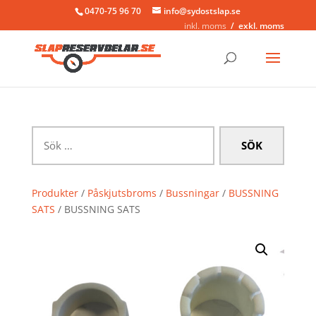
0470-75 96 70
info@sydostslap.se
inkl. moms
exkl. moms
Sök
efter:
Produkter
/
Påskjutsbroms
/
Bussningar
/
BUSSNING
SATS
/ BUSSNING SATS