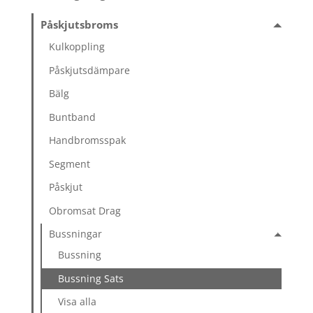
Påskjutsbroms
Kulkoppling
Påskjutsdämpare
Bälg
Buntband
Handbromsspak
Segment
Påskjut
Obromsat Drag
Bussningar
Bussning
Bussning Sats
Visa alla