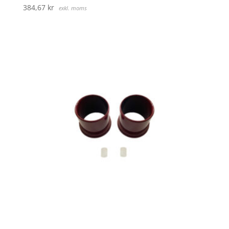
384,67
kr
exkl. moms