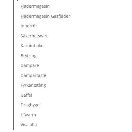
Fjädermagasin
Fjädermagasin Gasfjäder
Innerrör
Säkerhetswire
Karbinhake
Brytring
Dämpare
Dämparfäste
Fyrkantstång
Gaffel
Dragbygel
Hävarm
Visa alla