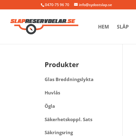
0470-75 96 70
info@sydostslap.se
HEM
SLÄP
Produkter
Glas Breddningslykta
Huvlås
Ögla
Säkerhetskoppl. Sats
Säkringsring