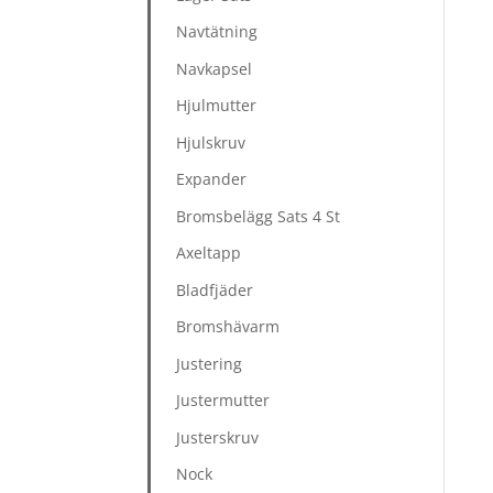
Navtätning
Navkapsel
Hjulmutter
Hjulskruv
Expander
Bromsbelägg Sats 4 St
Axeltapp
Bladfjäder
Bromshävarm
Justering
Justermutter
Justerskruv
Nock