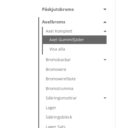
Påskjutsbroms
Axelbroms
Axel Komplett
Axel Gummifjäder
Visa alla
Bromsbackar
Bromswire
Bromswirefäste
Bromstrumma
Säkringsmuttrar
Lager
Säkringsbleck
Lager Sats