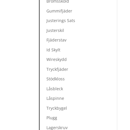
Bromssköld
Gummifjäder
Justerings Sats
Justerskil
Fjäderstav
Id Skylt
Wireskydd
Tryckfjäder
Stödkloss
Låsbleck
Låspinne
Tryckbygel
Plugg
Lagerskruv