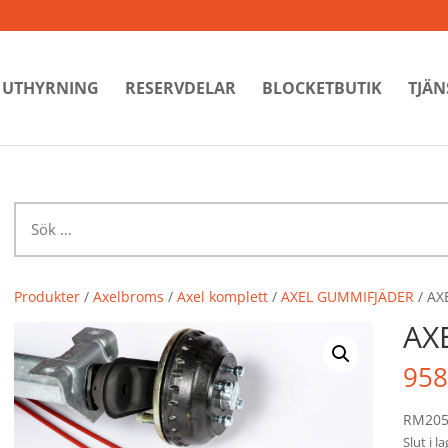
UTHYRNING
RESERVDELAR
BLOCKETBUTIK
TJÄN
Sök
efter:
Produkter
/
Axelbroms
/
Axel komplett
/
AXEL GUMMIFJÄDER
/ AX
AX
958
RM205
Slut i l