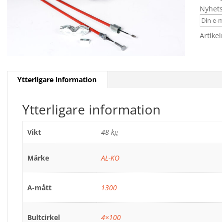
Nyhet
Artike
Ytterligare information
Ytterligare information
Vikt
48 kg
Märke
AL-KO
A-mått
1300
Bultcirkel
4×100