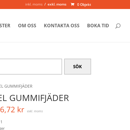
inkl. moms
exkl. moms
0 Objekt
STER
OM OSS
KONTAKTA OSS
BOKA TID
EL GUMMIFJÄDER
EL GUMMIFJÄDER
6,72
kr
exkl. moms
1
ager