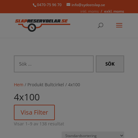
0470-75 96 70
info@sydostslap.se
inkl. moms
exkl. moms
Sök
efter:
Hem
/ Produkt Bultcirkel / 4x100
4x100
Visa Filter
Visar 1–9 av 138 resultat