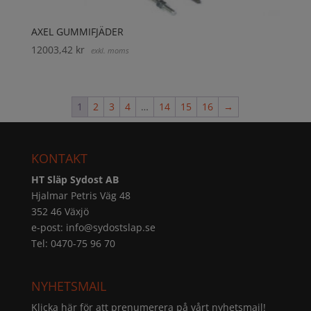
AXEL GUMMIFJÄDER
12003,42
kr
exkl. moms
1
2
3
4
…
14
15
16
→
KONTAKT
HT Släp Sydost AB
Hjalmar Petris Väg 48
352 46 Växjö
e-post:
info@sydostslap.se
Tel: 0470-75 96 70
NYHETSMAIL
Klicka här för att prenumerera på vårt nyhetsmail!