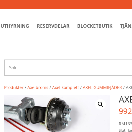
UTHYRNING
RESERVDELAR
BLOCKETBUTIK
TJÄN
Sök
efter:
Produkter
/
Axelbroms
/
Axel komplett
/
AXEL GUMMIFJÄDER
/ AX
AX
992
RM163
Slut i l