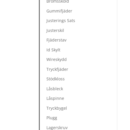
Bromssköld
Gummifjäder
Justerings Sats
Justerskil
Fjäderstav
Id Skylt
Wireskydd
Tryckfjäder
Stödkloss
Låsbleck
Låspinne
Tryckbygel
Plugg
Lagerskruv