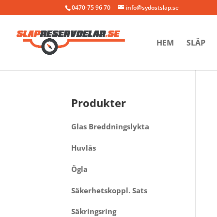
0470-75 96 70
info@sydostslap.se
HEM
SLÄP
Produkter
Glas Breddningslykta
Huvlås
Ögla
Säkerhetskoppl. Sats
Säkringsring