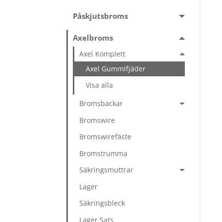
Påskjutsbroms
Axelbroms
Axel Komplett
Axel Gummifjäder
Visa alla
Bromsbackar
Bromswire
Bromswirefäste
Bromstrumma
Säkringsmuttrar
Lager
Säkringsbleck
Lager Sats