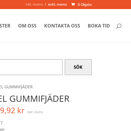
inkl. moms
exkl. moms
0 Objekt
STER
OM OSS
KONTAKTA OSS
BOKA TID
EL GUMMIFJÄDER
EL GUMMIFJÄDER
9,92
kr
exkl. moms
7
ager