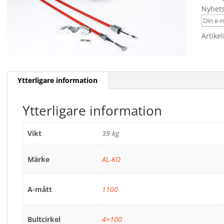
Nyhet
Artike
Ytterligare information
Ytterligare information
Vikt
39 kg
Märke
AL-KO
A-mått
1100
Bultcirkel
4×100