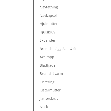
Navtätning
Navkapsel
Hjulmutter
Hjulskruv
Expander
Bromsbelägg Sats 4 St
Axeltapp
Bladfjäder
Bromshävarm
Justering
Justermutter
Justerskruv
Nock