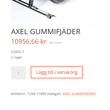
AXEL GUMMIFJÄDER
10956,66
kr
exkl. moms
S2005-7
2 i lager
AXEL
Lägg till i varukorg
GUMMIFJÄDER
mängd
Artikelnr:
1258-11890
Kategori:
AXEL GUMMIFJÄDER