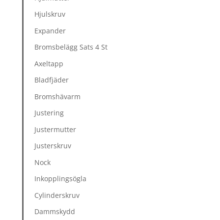
Hjulskruv
Expander
Bromsbelägg Sats 4 St
Axeltapp
Bladfjäder
Bromshävarm
Justering
Justermutter
Justerskruv
Nock
Inkopplingsögla
Cylinderskruv
Dammskydd