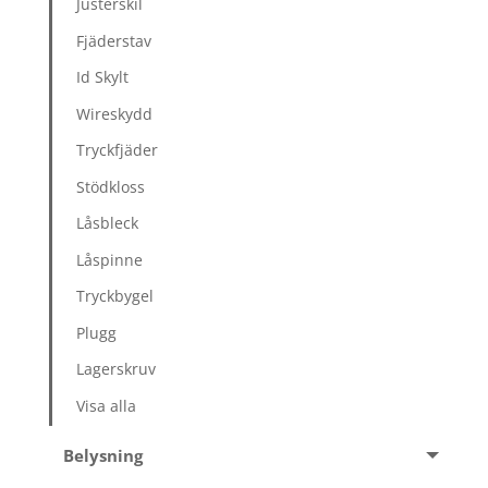
Justerskil
Fjäderstav
Id Skylt
Wireskydd
Tryckfjäder
Stödkloss
Låsbleck
Låspinne
Tryckbygel
Plugg
Lagerskruv
Visa alla
Belysning