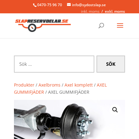
0470-75 96 70
info@sydostslap.se
inkl. moms
exkl. moms
Sök
efter:
Produkter
/
Axelbroms
/
Axel komplett
/
AXEL
GUMMIFJÄDER
/ AXEL GUMMIFJÄDER