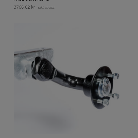
3766,62
kr
exkl. moms