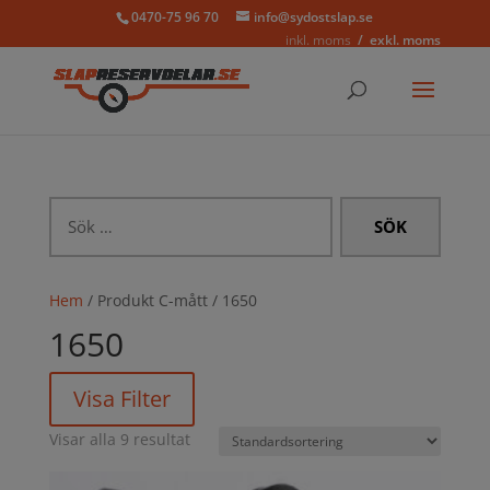
0470-75 96 70
info@sydostslap.se
inkl. moms
exkl. moms
Sök
efter:
Hem
/ Produkt C-mått / 1650
1650
Visa Filter
Visar alla 9 resultat