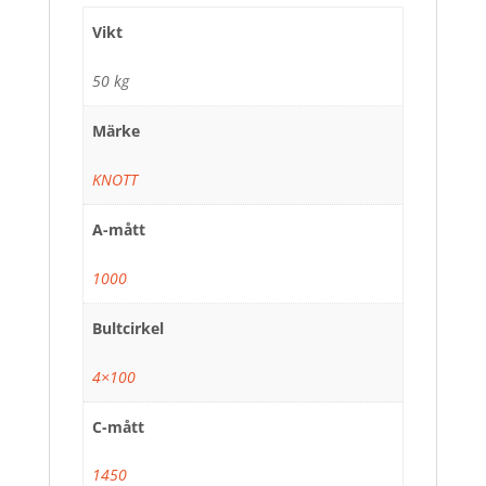
Vikt
50 kg
Märke
KNOTT
A-mått
1000
Bultcirkel
4×100
C-mått
1450