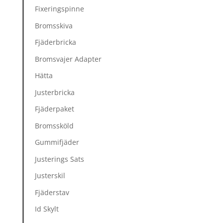
Fixeringspinne
Bromsskiva
Fjäderbricka
Bromsvajer Adapter
Hätta
Justerbricka
Fjäderpaket
Bromssköld
Gummifjäder
Justerings Sats
Justerskil
Fjäderstav
Id Skylt