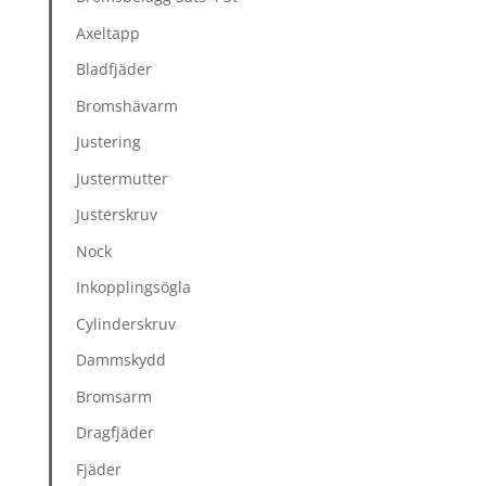
Axeltapp
Bladfjäder
Bromshävarm
Justering
Justermutter
Justerskruv
Nock
Inkopplingsögla
Cylinderskruv
Dammskydd
Bromsarm
Dragfjäder
Fjäder