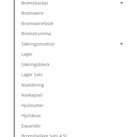
Bromsbackar
Bromswire
Bromswirefäste
Bromstrumma
Säkringsmuttrar
Lager
Säkringsbleck
Lager Sats
Navtätning
Navkapsel
Hjulmutter
Hjulskruv
Expander
Bromsbelägg Sats 4 St