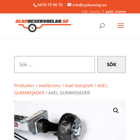
0470-75 96 70
info@sydostslap.se
inkl. moms
exkl. moms
Sök
efter:
Produkter
/
Axelbroms
/
Axel komplett
/
AXEL
GUMMIFJÄDER
/ AXEL GUMMIFJÄDER