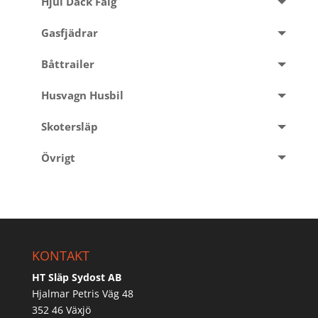
Hjul Däck Fälg
Gasfjädrar
Båttrailer
Husvagn Husbil
Skotersläp
Övrigt
KONTAKT
HT Släp Sydost AB
Hjalmar Petris Väg 48
352 46 Växjö