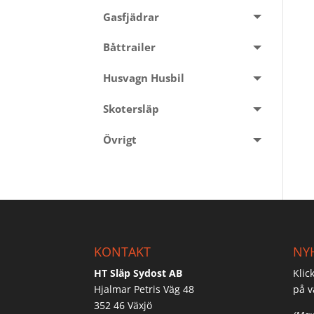
Gasfjädrar
Båttrailer
Husvagn Husbil
Skotersläp
Övrigt
KONTAKT
NY
HT Släp Sydost AB
Klic
Hjalmar Petris Väg 48
på v
352 46 Växjö