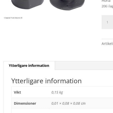
Hona
206 i la
KONT
HONA
13
POLIG
PLAST
Artike
mäng
Ytterligare information
Ytterligare information
Vikt
0,15 kg
Dimensioner
0,01 × 0,08 × 0,08 cm