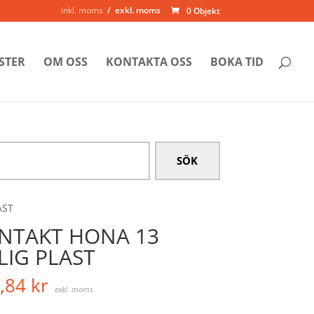
inkl. moms
exkl. moms
0 Objekt
STER
OM OSS
KONTAKTA OSS
BOKA TID
AST
NTAKT HONA 13
LIG PLAST
,84
kr
exkl. moms