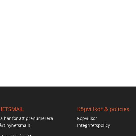
HETSMAIL
Köpvillkor & policies
ka här för att prenumerera
Köpvillkor
årt nyhetsmail!
Integritetspolicy