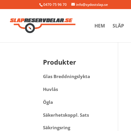
0470-75 96 70
info@sydostslap.se
HEM
SLÄP
Produkter
Glas Breddningslykta
Huvlås
Ögla
Säkerhetskoppl. Sats
Säkringsring