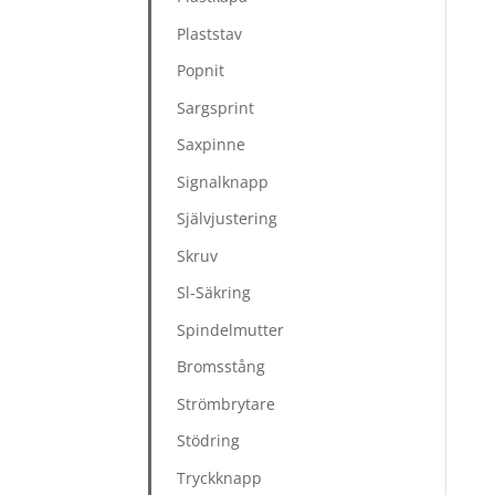
Plaststav
Popnit
Sargsprint
Saxpinne
Signalknapp
Självjustering
Skruv
Sl-Säkring
Spindelmutter
Bromsstång
Strömbrytare
Stödring
Tryckknapp