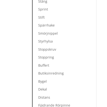
Stång
Sprint
Stift
Spärrhake
Smörjnippel
Styrhylsa
Stoppskruv
Stoppring
Buffert
Butiksinredning
Bygel
Dekal
Distans
Fjädrande Rörpinne