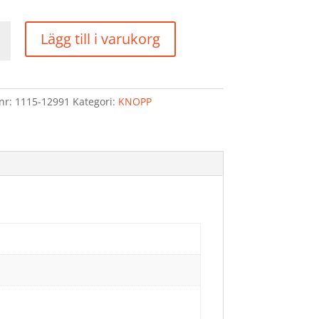
P
Lägg till i varukorg
d
lnr:
1115-12991
Kategori:
KNOPP