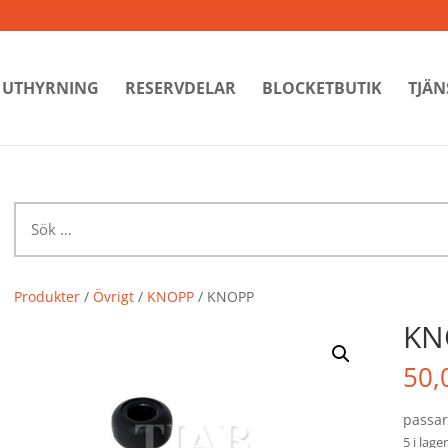
UTHYRNING
RESERVDELAR
BLOCKETBUTIK
TJÄN
Sök
efter:
Produkter
/
Övrigt
/
KNOPP
/ KNOPP
KN
50,
passar
5 i lager