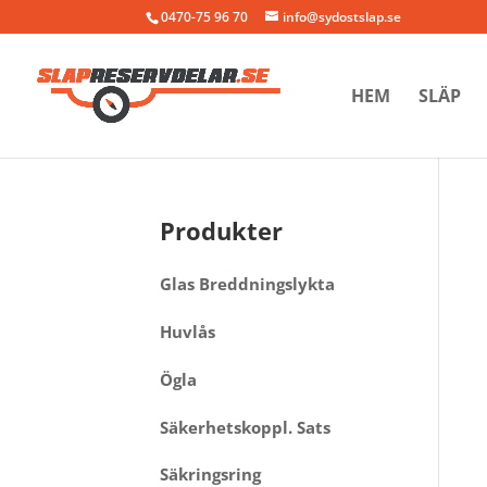
0470-75 96 70
info@sydostslap.se
HEM
SLÄP
Produkter
Glas Breddningslykta
Huvlås
Ögla
Säkerhetskoppl. Sats
Säkringsring