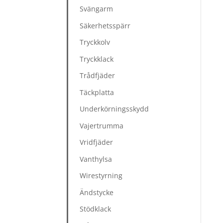
Svängarm
Säkerhetsspärr
Tryckkolv
Tryckklack
Trådfjäder
Täckplatta
Underkörningsskydd
Vajertrumma
Vridfjäder
Vanthylsa
Wirestyrning
Ändstycke
Stödklack