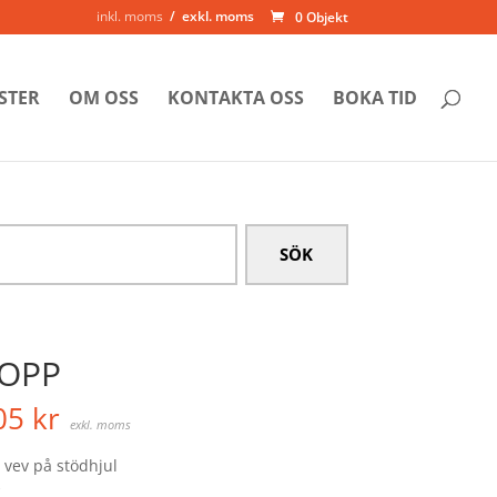
inkl. moms
exkl. moms
0 Objekt
STER
OM OSS
KONTAKTA OSS
BOKA TID
OPP
05
kr
exkl. moms
 vev på stödhjul