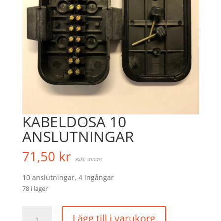
KABELDOSA 10
ANSLUTNINGAR
71,50
kr
exkl. moms
10 anslutningar, 4 ingångar
78 i lager
KABELDOSA
Lägg till i varukorg