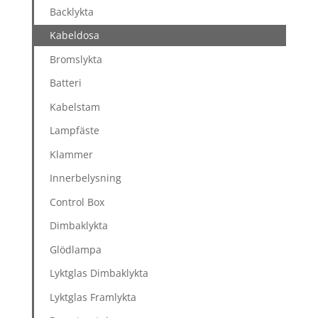
Backlykta
Kabeldosa
Bromslykta
Batteri
Kabelstam
Lampfäste
Klammer
Innerbelysning
Control Box
Dimbaklykta
Glödlampa
Lyktglas Dimbaklykta
Lyktglas Framlykta