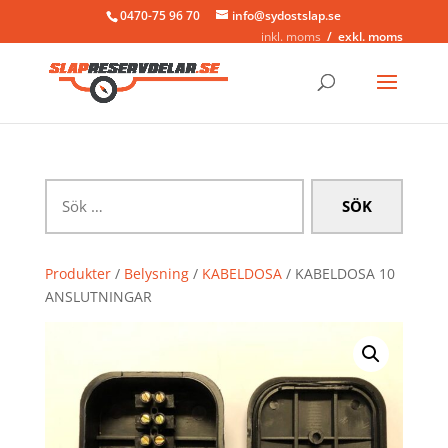
0470-75 96 70
info@sydostslap.se
inkl. moms
exkl. moms
Sök
efter:
Produkter
/
Belysning
/
KABELDOSA
/ KABELDOSA 10
ANSLUTNINGAR