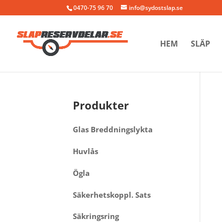
0470-75 96 70
info@sydostslap.se
HEM
SLÄP
Produkter
Glas Breddningslykta
Huvlås
Ögla
Säkerhetskoppl. Sats
Säkringsring