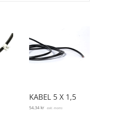
KABEL 5 X 1,5
54,34
kr
exkl. moms