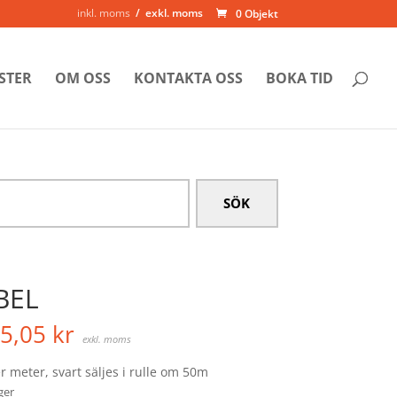
inkl. moms
exkl. moms
0 Objekt
STER
OM OSS
KONTAKTA OSS
BOKA TID
BEL
5,05
kr
exkl. moms
er meter, svart säljes i rulle om 50m
ager