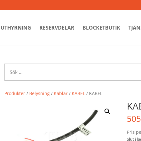
UTHYRNING
RESERVDELAR
BLOCKETBUTIK
TJÄN
Sök
efter:
Produkter
/
Belysning
/
Kablar
/
KABEL
/ KABEL
KA
505
Pris p
Slut i l