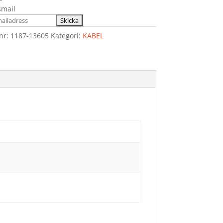
smail
lnr:
1187-13605
Kategori:
KABEL