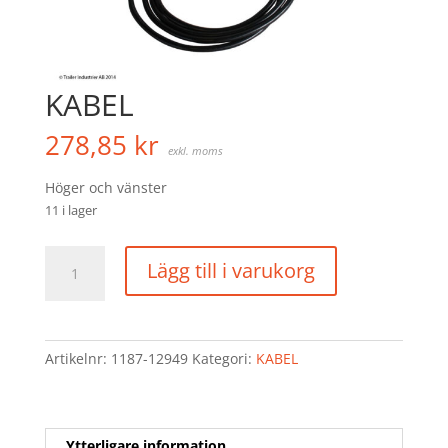
KABEL
278,85
kr
exkl. moms
Höger och vänster
11 i lager
KABEL
Lägg till i varukorg
mängd
Artikelnr:
1187-12949
Kategori:
KABEL
Ytterligare information