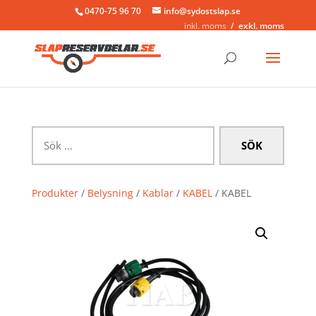
0470-75 96 70
info@sydostslap.se
inkl. moms
exkl. moms
Sök
efter:
Produkter
/
Belysning
/
Kablar
/
KABEL
/ KABEL