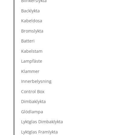
Blinkerslykta
Backlykta
Kabeldosa
Bromslykta
Batteri
Kabelstam
Lampfäste
Klammer
Innerbelysning
Control Box
Dimbaklykta
Glödlampa
Lyktglas Dimbaklykta
Lyktglas Framlykta