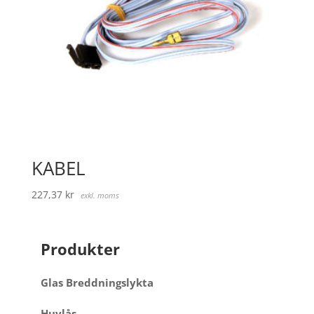
KABEL
227,37
kr
exkl. moms
Produkter
Glas Breddningslykta
Huvlås