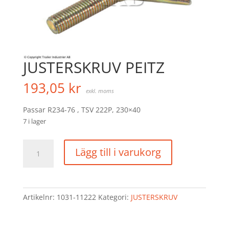
JUSTERSKRUV PEITZ
193,05
kr
exkl. moms
Passar R234-76 , TSV 222P, 230×40
7 i lager
JUSTERSKRUV
Lägg till i varukorg
PEITZ
mängd
Artikelnr:
1031-11222
Kategori:
JUSTERSKRUV