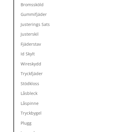
Bromssköld
Gummifjäder
Justerings Sats
Justerskil
Fjäderstav
Id Skylt
Wireskydd
Tryckfjäder
Stödkloss
Låsbleck
Låspinne
Tryckbygel
Plugg