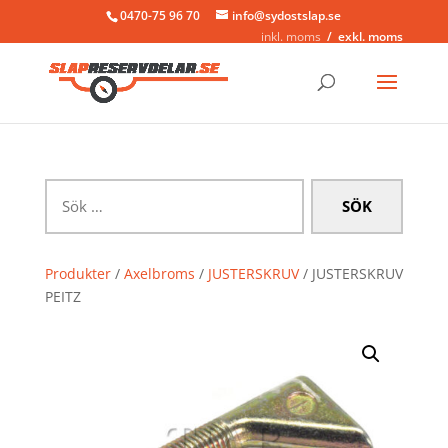
0470-75 96 70
info@sydostslap.se
inkl. moms
exkl. moms
Sök
efter:
Produkter
/
Axelbroms
/
JUSTERSKRUV
/ JUSTERSKRUV
PEITZ