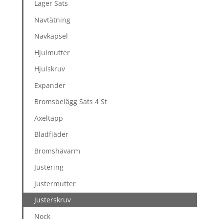
Lager Sats
Navtätning
Navkapsel
Hjulmutter
Hjulskruv
Expander
Bromsbelägg Sats 4 St
Axeltapp
Bladfjäder
Bromshävarm
Justering
Justermutter
Justerskruv
Nock