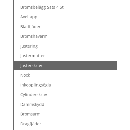
Bromsbelägg Sats 4 St
Axeltapp
Bladfjäder
Bromshävarm
Justering
Justermutter
Justerskruv
Nock
Inkopplingsögla
Cylinderskruv
Dammskydd
Bromsarm
Dragfjäder