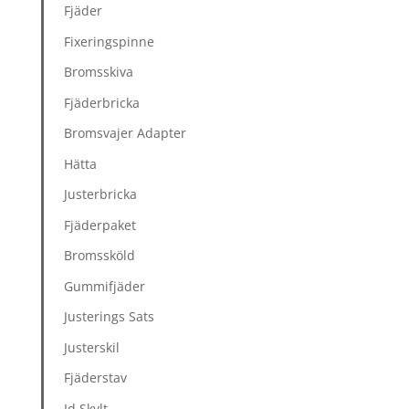
Fjäder
Fixeringspinne
Bromsskiva
Fjäderbricka
Bromsvajer Adapter
Hätta
Justerbricka
Fjäderpaket
Bromssköld
Gummifjäder
Justerings Sats
Justerskil
Fjäderstav
Id Skylt