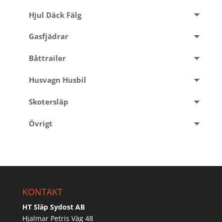
Hjul Däck Fälg
Gasfjädrar
Båttrailer
Husvagn Husbil
Skotersläp
Övrigt
KONTAKT
HT Släp Sydost AB
Hjalmar Petris Väg 48