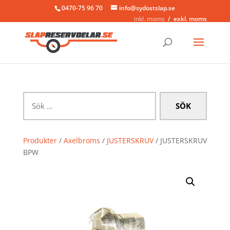
0470-75 96 70
info@sydostslap.se
inkl. moms
exkl. moms
Sök
efter:
Produkter
/
Axelbroms
/
JUSTERSKRUV
/ JUSTERSKRUV
BPW