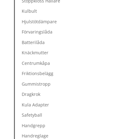
Stoppkloss Hållare
Kulbult
Hjulstötdämpare
Förvaringslåda
Batterilåda
Knäckmutter
Centrumkåpa
Friktionsbelägg
Gummistropp
Dragkrok
Kula Adapter
Safetyball
Handgrepp
Handreglage