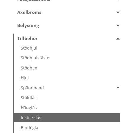
Axelbroms
Belysning
Tillbehör
Stödhjul
Stödhjulsfäste
Stödben
Hjul
Spännband
Stöldlås
Hänglås
Instickslås
Bindögla