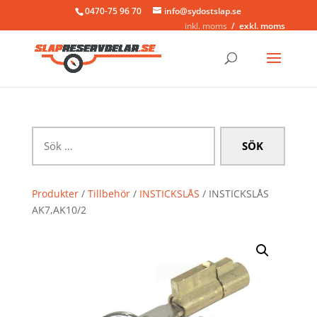
0470-75 96 70
info@sydostslap.se
inkl. moms
exkl. moms
Sök
efter:
Produkter
/
Tillbehör
/
INSTICKSLÅS
/ INSTICKSLÅS
AK7,AK10/2