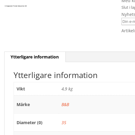
Med ku
Slut i l
Nyhet
Artike
Ytterligare information
Ytterligare information
Vikt
4,9 kg
Märke
B&B
Diameter (0)
35