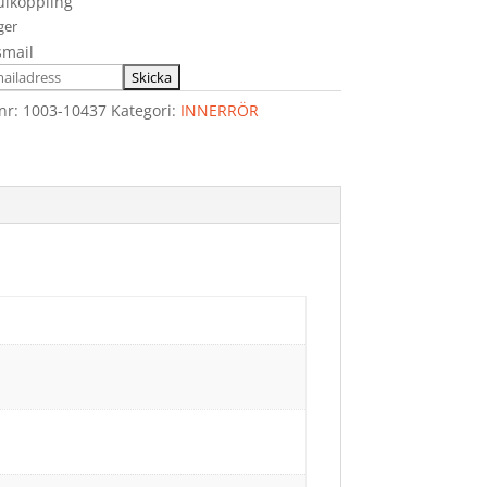
lkoppling
ager
smail
lnr:
1003-10437
Kategori:
INNERRÖR