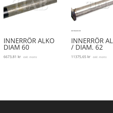
INNERRÖR ALKO
INNERRÖR A
DIAM 60
/ DIAM. 62
6673,81
kr
11375,65
kr
exkl. moms
exkl. moms