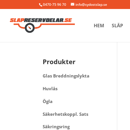
0470-75 96 70
info@sydostslap.se
HEM
SLÄP
Produkter
Glas Breddningslykta
Huvlås
Ögla
Säkerhetskoppl. Sats
Säkringsring