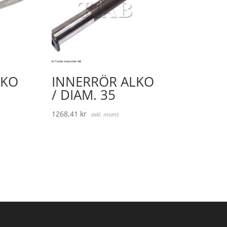
LKO
INNERRÖR ALKO
/ DIAM. 35
1268,41
kr
exkl. moms