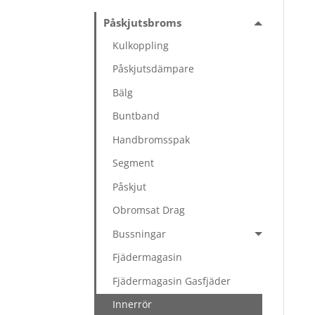
Påskjutsbroms
Kulkoppling
Påskjutsdämpare
Bälg
Buntband
Handbromsspak
Segment
Påskjut
Obromsat Drag
Bussningar
Fjädermagasin
Fjädermagasin Gasfjäder
Innerrör