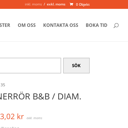
inkl. moms
exkl. moms
0 Objekt
STER
OM OSS
KONTAKTA OSS
BOKA TID
 35
NERRÖR B&B / DIAM.
3,02
kr
exkl. moms