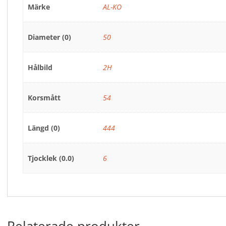
Märke
AL-KO
Diameter (0)
50
Hålbild
2H
Korsmått
54
Längd (0)
444
Tjocklek (0.0)
6
Relaterade produkter