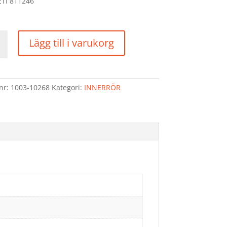
ETI 811246
RÖR
Lägg till i varukorg
lnr:
1003-10268
Kategori:
INNERRÖR
d