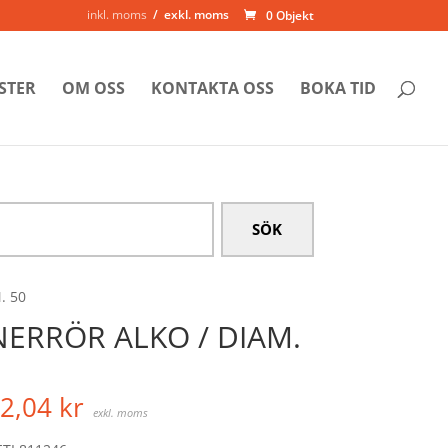
inkl. moms
exkl. moms
0 Objekt
STER
OM OSS
KONTAKTA OSS
BOKA TID
. 50
NERRÖR ALKO / DIAM.
2,04
kr
exkl. moms