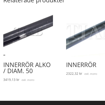
INNERRÖR ALKO
INNERRÖR
/ DIAM. 50
2322,32
kr
exkl. moms
3419,13
kr
exkl. moms