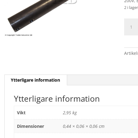
200V, 
2 i lager
INNER
ALKO
/
DIAM.
50
Artike
mäng
Ytterligare information
Ytterligare information
Vikt
2,95 kg
Dimensioner
0,44 × 0,06 × 0,06 cm