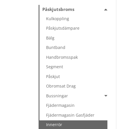
Påskjutsbroms
Kulkoppling
Påskjutsdämpare
Bälg
Buntband
Handbromsspak
Segment
Påskjut
Obromsat Drag
Bussningar
Fjädermagasin
Fjädermagasin Gasfjäder
Innerrör