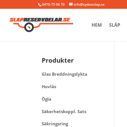
0470-75 96 70
info@sydostslap.se
HEM
SLÄP
Produkter
Glas Breddningslykta
Huvlås
Ögla
Säkerhetskoppl. Sats
Säkringsring