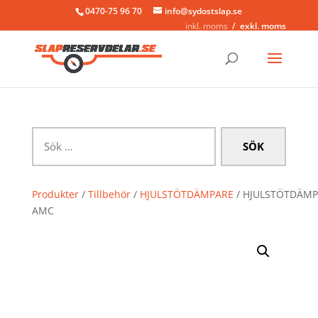
0470-75 96 70
info@sydostslap.se
inkl. moms
exkl. moms
Sök
efter:
Produkter
/
Tillbehör
/
HJULSTÖTDÄMPARE
/ HJULSTÖTDÄM
AMC