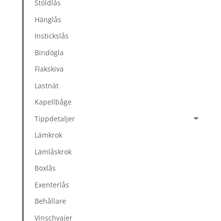
Stöldlås
Hänglås
Instickslås
Bindögla
Flakskiva
Lastnät
Kapellbåge
Tippdetaljer
Lämkrok
Lämlåskrok
Boxlås
Exenterlås
Behållare
Vinschvajer