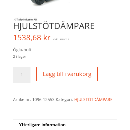
HJULSTÖTDÄMPARE
1538,68
kr
exkl. moms
Ögla-bult
2 i lager
HJULSTÖTDÄMPARE
Lägg till i varukorg
mängd
Artikelnr:
1096-12553
Kategori:
HJULSTÖTDÄMPARE
Ytterligare information