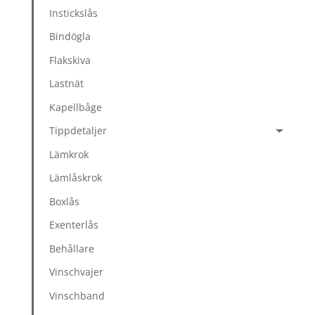
Instickslås
Bindögla
Flakskiva
Lastnät
Kapellbåge
Tippdetaljer
Lämkrok
Lämlåskrok
Boxlås
Exenterlås
Behållare
Vinschvajer
Vinschband