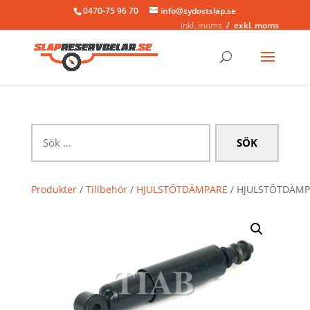
0470-75 96 70
info@sydostslap.se
inkl. moms
exkl. moms
Sök
efter:
Produkter
/
Tillbehör
/
HJULSTÖTDÄMPARE
/ HJULSTÖTDÄM