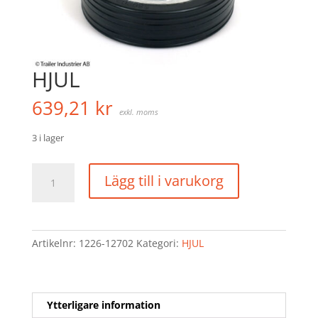
HJUL
639,21
kr
exkl. moms
3 i lager
HJUL
Lägg till i varukorg
mängd
Artikelnr:
1226-12702
Kategori:
HJUL
Ytterligare information