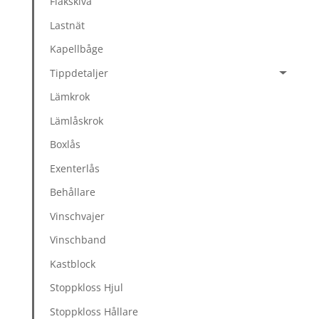
Flakskiva
Lastnät
Kapellbåge
Tippdetaljer
Lämkrok
Lämlåskrok
Boxlås
Exenterlås
Behållare
Vinschvajer
Vinschband
Kastblock
Stoppkloss Hjul
Stoppkloss Hållare