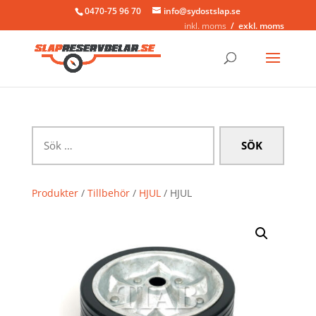
0470-75 96 70
info@sydostslap.se
inkl. moms
exkl. moms
Sök
efter:
Produkter
/
Tillbehör
/
HJUL
/ HJUL