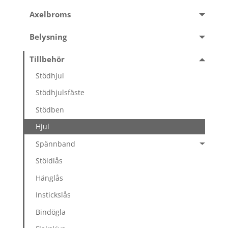
Axelbroms
Belysning
Tillbehör
Stödhjul
Stödhjulsfäste
Stödben
Hjul
Spännband
Stöldlås
Hänglås
Instickslås
Bindögla