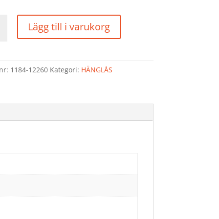
ÅS
Lägg till i varukorg
d
lnr:
1184-12260
Kategori:
HÄNGLÅS