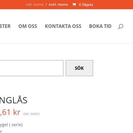
inkl. moms
exkl. moms
0 Objekt
STER
OM OSS
KONTAKTA OSS
BOKA TID
NGLÅS
,61
kr
exkl. moms
gel ( serie)
er