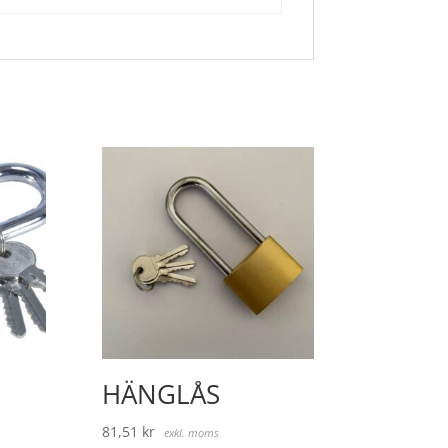
HÄNGLÅS
81,51
kr
exkl. moms