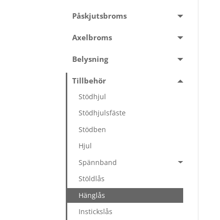
Påskjutsbroms
Axelbroms
Belysning
Tillbehör
Stödhjul
Stödhjulsfäste
Stödben
Hjul
Spännband
Stöldlås
Hänglås
Instickslås