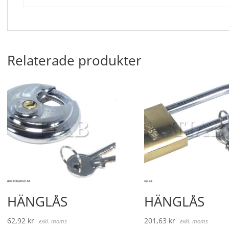
Relaterade produkter
HÄNGLÅS
HÄNGLÅS
62,92
kr
201,63
kr
exkl. moms
exkl. moms