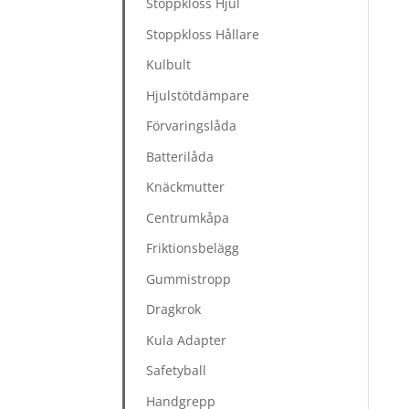
Stoppkloss Hjul
Stoppkloss Hållare
Kulbult
Hjulstötdämpare
Förvaringslåda
Batterilåda
Knäckmutter
Centrumkåpa
Friktionsbelägg
Gummistropp
Dragkrok
Kula Adapter
Safetyball
Handgrepp