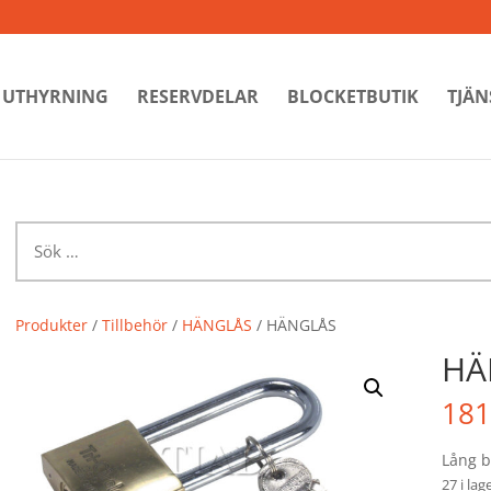
UTHYRNING
RESERVDELAR
BLOCKETBUTIK
TJÄN
Sök
efter:
Produkter
/
Tillbehör
/
HÄNGLÅS
/ HÄNGLÅS
HÄ
181
Lång by
27 i lag