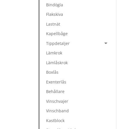
Bindögla
Flakskiva
Lastnät
Kapellbåge
Tippdetaljer
Lämkrok
Lämlåskrok
Boxlås
Exenterlås
Behållare
Vinschvajer
Vinschband
Kastblock