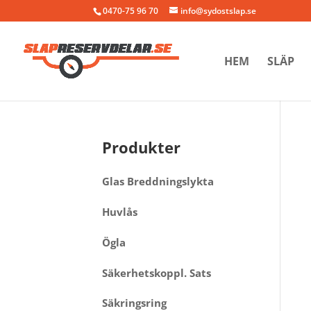
0470-75 96 70
info@sydostslap.se
HEM
SLÄP
Produkter
Glas Breddningslykta
Huvlås
Ögla
Säkerhetskoppl. Sats
Säkringsring