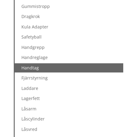
Gummistropp
Dragkrok
Kula Adapter
Safetyball
Handgrepp
Handreglage
Handtag
Fjärrstyrning
Laddare
Lagerfett
Låsarm
Låscylinder
Låsvred