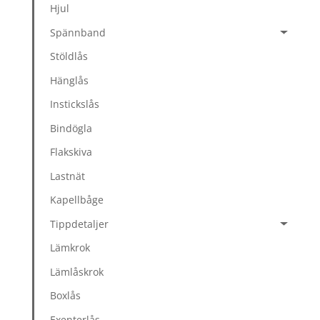
Hjul
Spännband
Stöldlås
Hänglås
Instickslås
Bindögla
Flakskiva
Lastnät
Kapellbåge
Tippdetaljer
Lämkrok
Lämlåskrok
Boxlås
Exenterlås