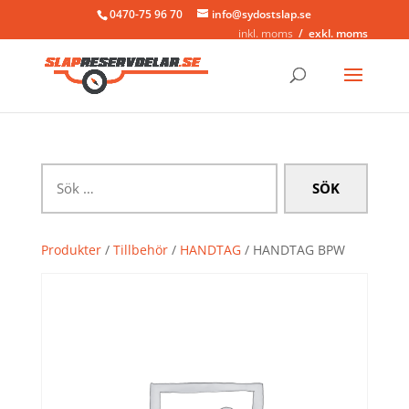
0470-75 96 70
info@sydostslap.se
inkl. moms
exkl. moms
Sök
efter:
Produkter
/
Tillbehör
/
HANDTAG
/ HANDTAG BPW