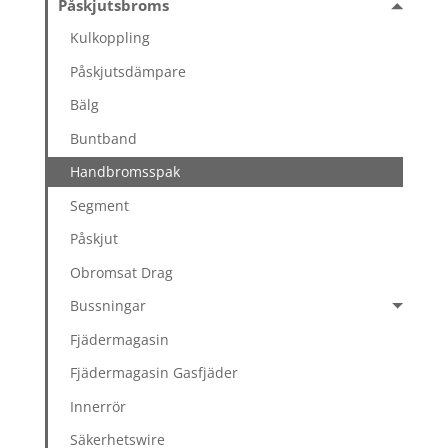
Påskjutsbroms
Kulkoppling
Påskjutsdämpare
Bälg
Buntband
Handbromsspak
Segment
Påskjut
Obromsat Drag
Bussningar
Fjädermagasin
Fjädermagasin Gasfjäder
Innerrör
Säkerhetswire