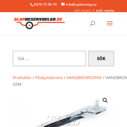
0470-75 96 70
info@sydostslap.se
inkl. moms
exkl. moms
Sök
efter:
Produkter
/
Påskjutsbroms
/
HANDBROMSSPAK
/ HANDBRO
GSM