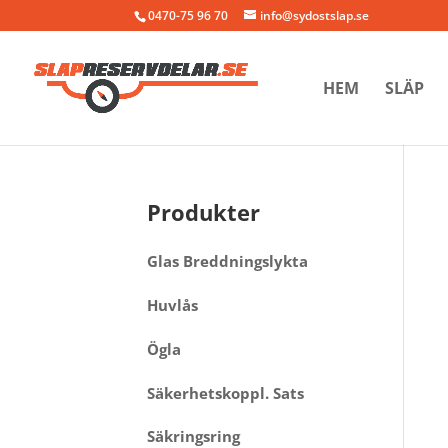
0470-75 96 70
info@sydostslap.se
HEM
SLÄP
Produkter
Glas Breddningslykta
Huvlås
Ögla
Säkerhetskoppl. Sats
Säkringsring