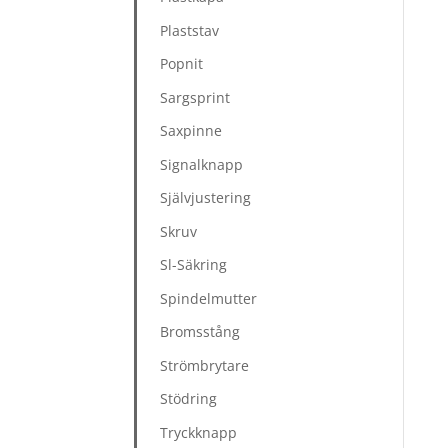
Plaststav
Popnit
Sargsprint
Saxpinne
Signalknapp
Självjustering
Skruv
Sl-Säkring
Spindelmutter
Bromsstång
Strömbrytare
Stödring
Tryckknapp