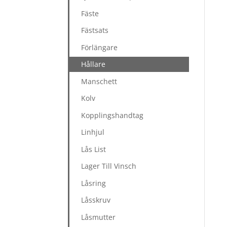
Fäste
Fästsats
Förlängare
Hållare
Manschett
Kolv
Kopplingshandtag
Linhjul
Lås List
Lager Till Vinsch
Låsring
Låsskruv
Låsmutter