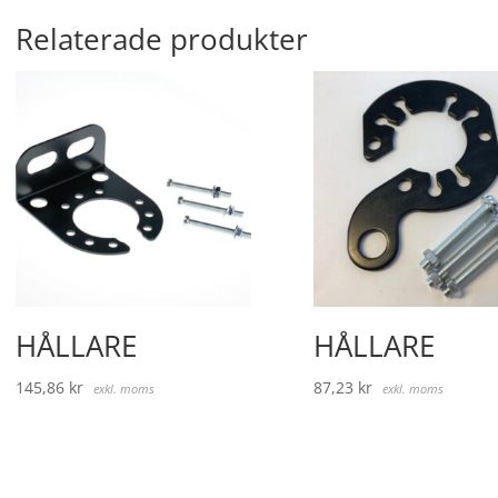
Relaterade produkter
HÅLLARE
HÅLLARE
145,86
kr
87,23
kr
exkl. moms
exkl. moms