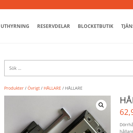
UTHYRNING
RESERVDELAR
BLOCKETBUTIK
TJÄN
Sök
efter:
Produkter
/
Övrigt
/
HÅLLARE
/ HÅLLARE
HÅ
62,
Dörrhå
hålla