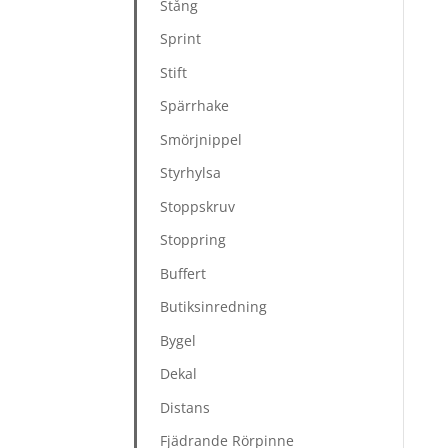
Stång
Sprint
Stift
Spärrhake
Smörjnippel
Styrhylsa
Stoppskruv
Stoppring
Buffert
Butiksinredning
Bygel
Dekal
Distans
Fjädrande Rörpinne