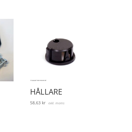
HÅLLARE
58,63
kr
exkl. moms