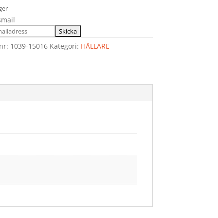
ager
smail
lnr:
1039-15016
Kategori:
HÅLLARE