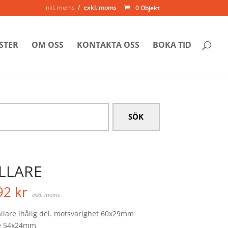
inkl. moms
exkl. moms
0 Objekt
STER
OM OSS
KONTAKTA OSS
BOKA TID
LLARE
92
kr
exkl. moms
llare ihålig del. motsvarighet 60x29mm
re 54x24mm