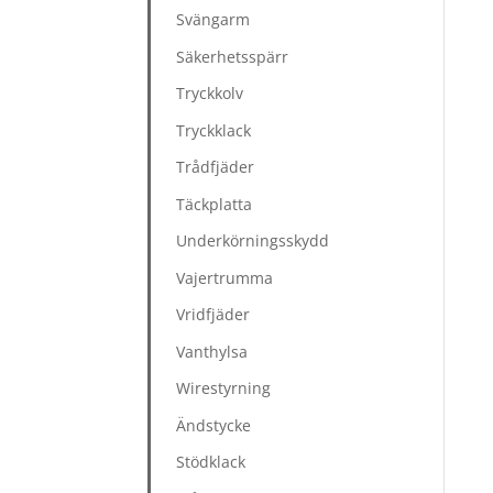
Svängarm
Säkerhetsspärr
Tryckkolv
Tryckklack
Trådfjäder
Täckplatta
Underkörningsskydd
Vajertrumma
Vridfjäder
Vanthylsa
Wirestyrning
Ändstycke
Stödklack