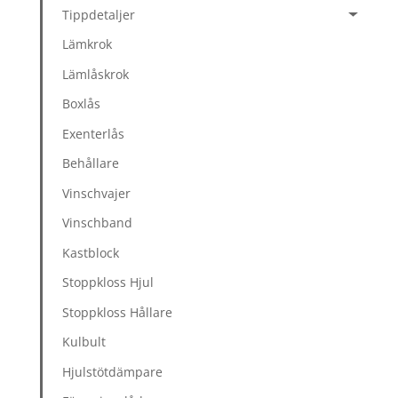
Tippdetaljer
Lämkrok
Lämlåskrok
Boxlås
Exenterlås
Behållare
Vinschvajer
Vinschband
Kastblock
Stoppkloss Hjul
Stoppkloss Hållare
Kulbult
Hjulstötdämpare