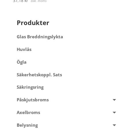
37,18
kr
exkl. moms
Produkter
Glas Breddningslykta
Huvlås
Ögla
Säkerhetskoppl. Sats
Säkringsring
Påskjutsbroms
Axelbroms
Belysning