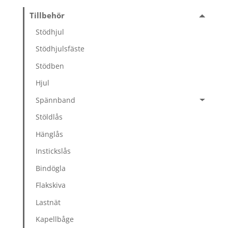
Tillbehör
Stödhjul
Stödhjulsfäste
Stödben
Hjul
Spännband
Stöldlås
Hänglås
Instickslås
Bindögla
Flakskiva
Lastnät
Kapellbåge