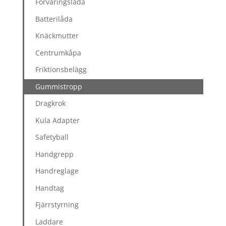
Förvaringslåda
Batterilåda
Knäckmutter
Centrumkåpa
Friktionsbelägg
Gummistropp
Dragkrok
Kula Adapter
Safetyball
Handgrepp
Handreglage
Handtag
Fjärrstyrning
Laddare