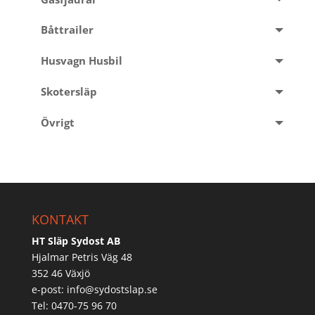
Båttrailer
Husvagn Husbil
Skotersläp
Övrigt
KONTAKT
HT Släp Sydost AB
Hjalmar Petris Väg 48
352 46 Växjö
e-post:
info@sydostslap.se
Tel: 0470-75 96 70