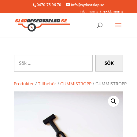
0470-75 96 70
info@sydostslap.se
inkl. moms
exkl. moms
Sök
efter:
Produkter
/
Tillbehör
/
GUMMISTROPP
/ GUMMISTROPP