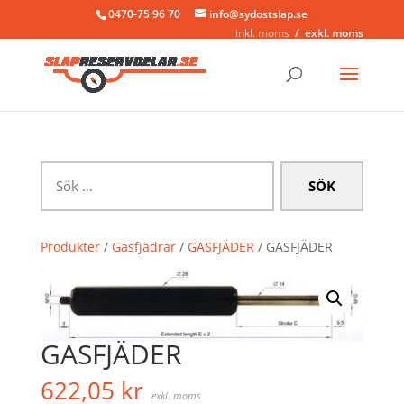
0470-75 96 70
info@sydostslap.se
inkl. moms
exkl. moms
Sök
efter:
Produkter
/
Gasfjädrar
/
GASFJÄDER
/ GASFJÄDER
GASFJÄDER
622,05
kr
exkl. moms