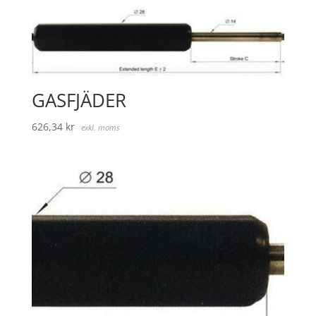
GASFJÄDER
626,34
kr
exkl. moms