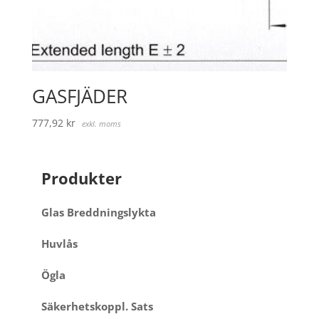
GASFJÄDER
777,92
kr
exkl. moms
Produkter
Glas Breddningslykta
Huvlås
Ögla
Säkerhetskoppl. Sats