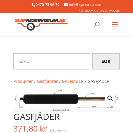
0470-75 96 70
info@sydostslap.se
inkl. moms
exkl. moms
Sök
efter:
Produkter
/
Gasfjädrar
/
GASFJÄDER
/ GASFJÄDER
GASFJÄDER
371,80
kr
exkl. moms