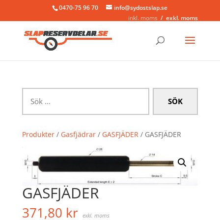
0470-75 96 70
info@sydostslap.se
inkl. moms
exkl. moms
Sök
efter:
Produkter
/
Gasfjädrar
/
GASFJÄDER
/ GASFJÄDER
GASFJÄDER
371,80
kr
exkl. moms