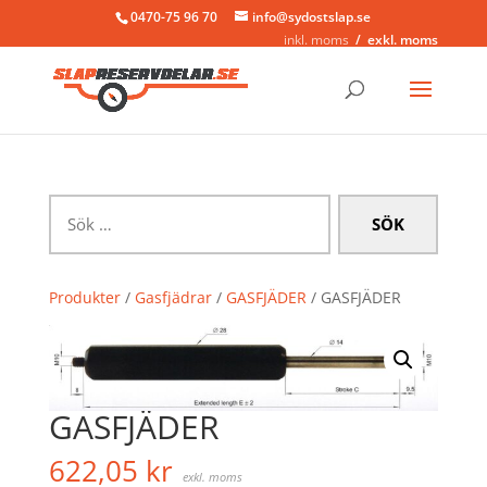
0470-75 96 70
info@sydostslap.se
inkl. moms
exkl. moms
Sök
efter:
Produkter
/
Gasfjädrar
/
GASFJÄDER
/ GASFJÄDER
GASFJÄDER
622,05
kr
exkl. moms