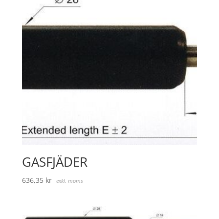
GASFJÄDER
636,35
kr
exkl. moms