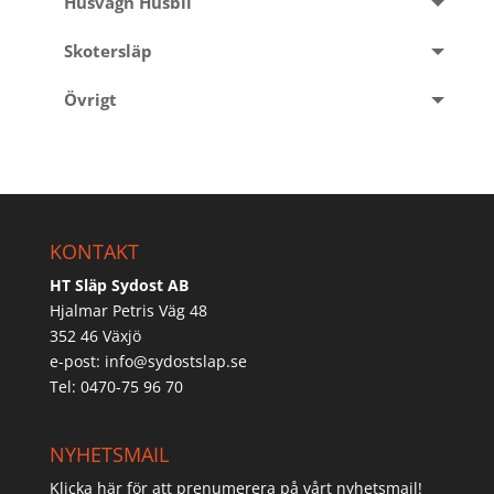
Husvagn Husbil
Skotersläp
Övrigt
KONTAKT
HT Släp Sydost AB
Hjalmar Petris Väg 48
352 46 Växjö
e-post:
info@sydostslap.se
Tel: 0470-75 96 70
NYHETSMAIL
Klicka här för att prenumerera på vårt nyhetsmail!