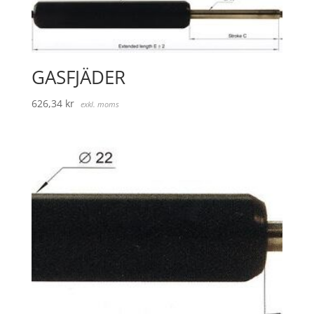
GASFJÄDER
626,34
kr
exkl. moms