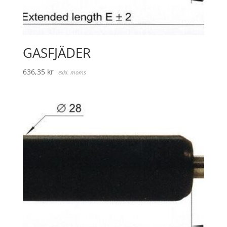
GASFJÄDER
636,35
kr
exkl. moms