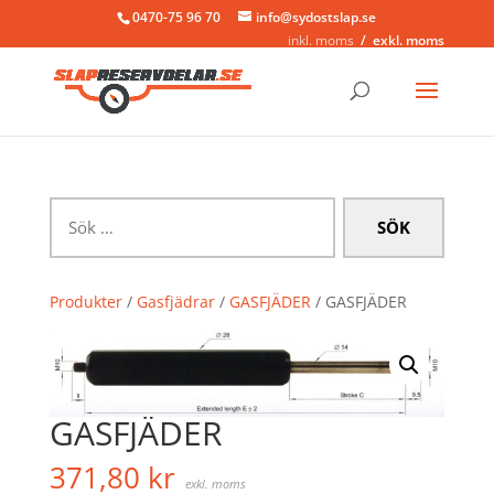
0470-75 96 70
info@sydostslap.se
inkl. moms
exkl. moms
Sök
efter:
Produkter
/
Gasfjädrar
/
GASFJÄDER
/ GASFJÄDER
GASFJÄDER
371,80
kr
exkl. moms