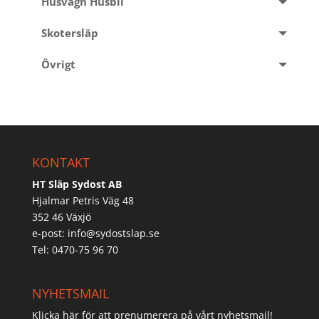
Husvagn Husbil
Skotersläp
Övrigt
KONTAKT
HT Släp Sydost AB
Hjalmar Petris Väg 48
352 46 Växjö
e-post:
info@sydostslap.se
Tel: 0470-75 96 70
NYHETSMAIL
Klicka här för att prenumerera på vårt nyhetsmail!