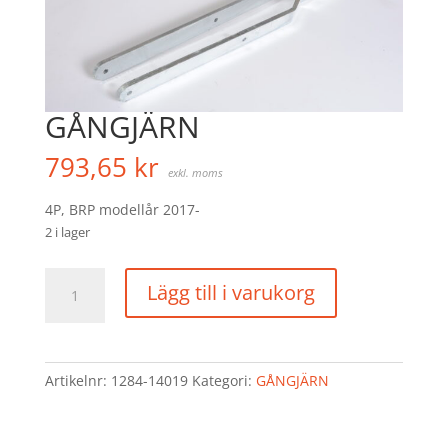
GÅNGJÄRN
793,65
kr
exkl. moms
4P, BRP modellår 2017-
2 i lager
GÅNGJÄRN
Lägg till i varukorg
mängd
Artikelnr:
1284-14019
Kategori:
GÅNGJÄRN