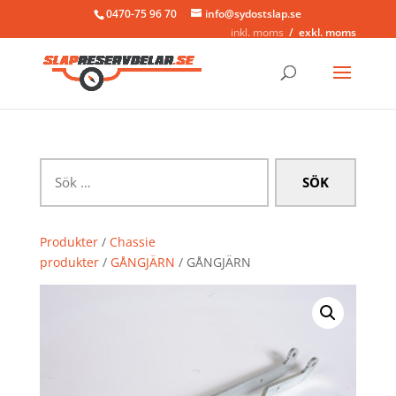
0470-75 96 70
info@sydostslap.se
inkl. moms
exkl. moms
Sök
efter:
Produkter
/
Chassie
produkter
/
GÅNGJÄRN
/ GÅNGJÄRN