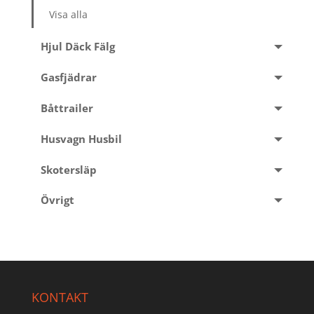
Visa alla
Hjul Däck Fälg
Gasfjädrar
Båttrailer
Husvagn Husbil
Skotersläp
Övrigt
KONTAKT