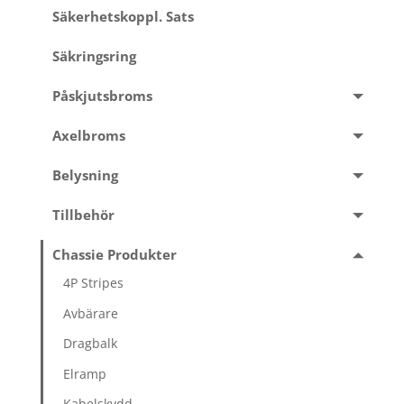
Säkerhetskoppl. Sats
Säkringsring
Påskjutsbroms
Axelbroms
Belysning
Tillbehör
Chassie Produkter
4P Stripes
Avbärare
Dragbalk
Elramp
Kabelskydd