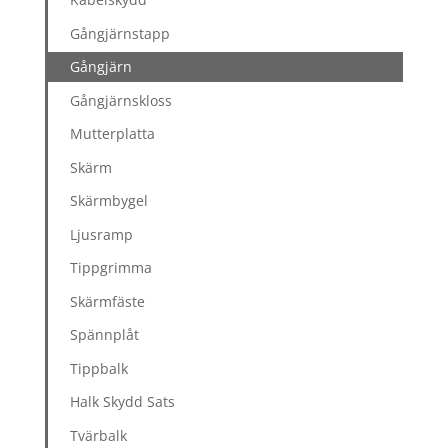
Gångjärnstapp
Gångjärn
Gångjärnskloss
Mutterplatta
Skärm
Skärmbygel
Ljusramp
Tippgrimma
Skärmfäste
Spännplåt
Tippbalk
Halk Skydd Sats
Tvärbalk