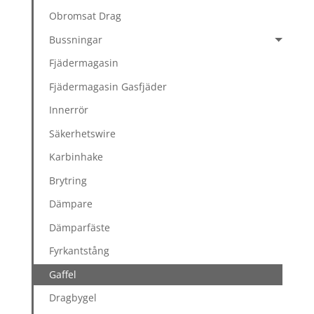
Obromsat Drag
Bussningar
Fjädermagasin
Fjädermagasin Gasfjäder
Innerrör
Säkerhetswire
Karbinhake
Brytring
Dämpare
Dämparfäste
Fyrkantstång
Gaffel
Dragbygel