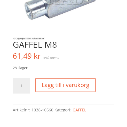
GAFFEL M8
61,49
kr
exkl. moms
28 i lager
GAFFEL
Lägg till i varukorg
M8
mängd
Artikelnr:
1038-10560
Kategori:
GAFFEL