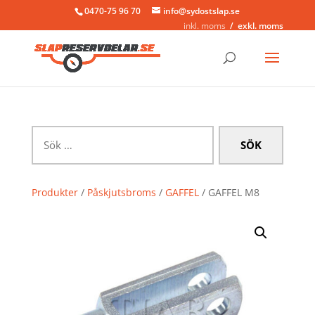
0470-75 96 70
info@sydostslap.se
inkl. moms
exkl. moms
Sök
efter:
Produkter
/
Påskjutsbroms
/
GAFFEL
/ GAFFEL M8