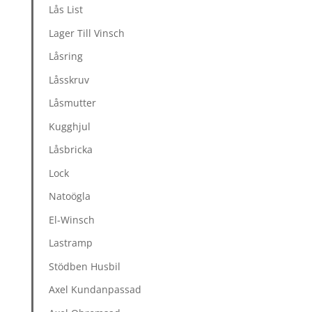
Lås List
Lager Till Vinsch
Låsring
Låsskruv
Låsmutter
Kugghjul
Låsbricka
Lock
Natoögla
El-Winsch
Lastramp
Stödben Husbil
Axel Kundanpassad