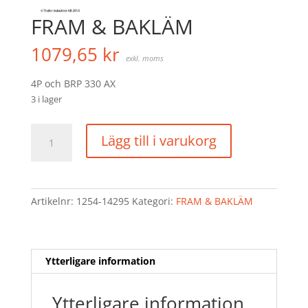
FRAM & BAKLÄM
1079,65
kr
exkl. moms
4P och BRP 330 AX
3 i lager
FRAM
Lägg till i varukorg
&
BAKLÄM
mängd
Artikelnr:
1254-14295
Kategori:
FRAM & BAKLÄM
Ytterligare information
Ytterligare information