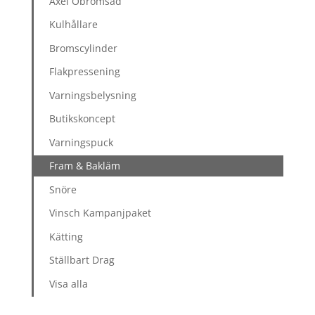
Axel Obromsad
Kulhållare
Bromscylinder
Flakpressening
Varningsbelysning
Butikskoncept
Varningspuck
Fram & Bakläm
Snöre
Vinsch Kampanjpaket
Kätting
Ställbart Drag
Visa alla