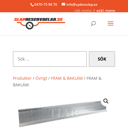
0470-75 96 70
info@sydostslap.se
inkl. moms
exkl. moms
Sök
efter:
Produkter
/
Övrigt
/
FRAM & BAKLÄM
/ FRAM &
BAKLÄM