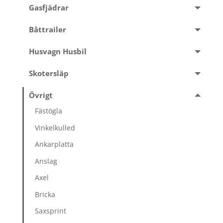
Gasfjädrar
Båttrailer
Husvagn Husbil
Skotersläp
Övrigt
Fästögla
Vinkelkulled
Ankarplatta
Anslag
Axel
Bricka
Saxsprint