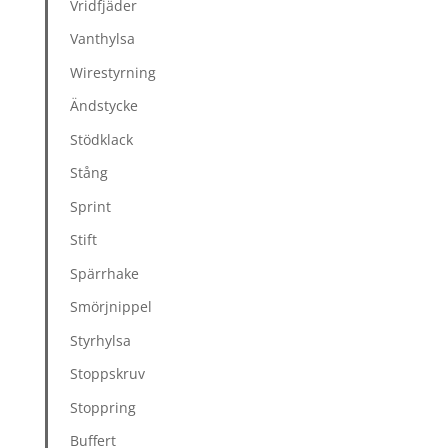
Vridfjäder
Vanthylsa
Wirestyrning
Ändstycke
Stödklack
Stång
Sprint
Stift
Spärrhake
Smörjnippel
Styrhylsa
Stoppskruv
Stoppring
Buffert