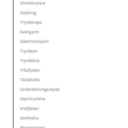
Strömbrytare
Stödring
Tryckknapp
Svängarm
Säkerhetsspärr
Tryckkolv
Tryckklack
Trådfjäder
Täckplatta
Underkörningsskydd
Vajertrumma
Vridfjäder
Vanthylsa
Wirestyrning