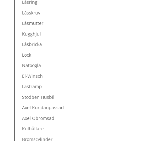
Låsring
Låsskruv
Låsmutter
Kugghjul
Låsbricka
Lock
Natoögla
El-Winsch
Lastramp
Stödben Husbil
Axel Kundanpassad
Axel Obromsad
Kulhållare
Bromscylinder