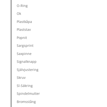
O-Ring
Ok
Plastkåpa
Plaststav
Popnit
Sargsprint
Saxpinne
Signalknapp
Självjustering
Skruv
Sl-Säkring
Spindelmutter
Bromsstång