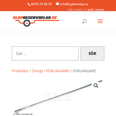
0470-75 96 70
info@sydostslap.se
inkl. moms
exkl. moms
Sök
efter:
Produkter
/
Övrigt
/
FÖRLÄNGARE
/ FÖRLÄNGARE