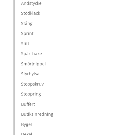
Ändstycke
Stödklack
Stång
Sprint
Stift
Spärrhake
Smörjnippel
Styrhylsa
Stoppskruv
Stoppring
Buffert
Butiksinredning
Bygel
Dekal