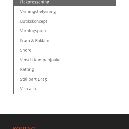
Flakpressening
Varningsbelysning
Butikskoncept
Varningspuck
Fram & Bakläm
Snöre
Vinsch Kampanjpaket
Kätting
Ställbart Drag
Visa alla
KONTAKT