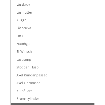
Låsskruv
Låsmutter
Kugghjul
Låsbricka
Lock
Natoögla
El-Winsch
Lastramp
Stödben Husbil
Axel Kundanpassad
Axel Obromsad
Kulhållare
Bromscylinder