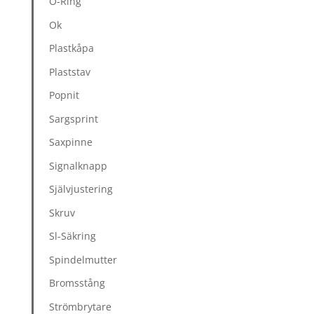
O-Ring
Ok
Plastkåpa
Plaststav
Popnit
Sargsprint
Saxpinne
Signalknapp
Självjustering
Skruv
Sl-Säkring
Spindelmutter
Bromsstång
Strömbrytare