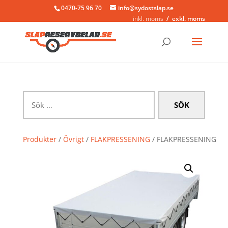
0470-75 96 70
info@sydostslap.se
inkl. moms
exkl. moms
Sök
efter:
Produkter
/
Övrigt
/
FLAKPRESSENING
/ FLAKPRESSENING