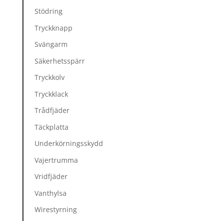
Stödring
Tryckknapp
Svängarm
Säkerhetsspärr
Tryckkolv
Tryckklack
Trådfjäder
Täckplatta
Underkörningsskydd
Vajertrumma
Vridfjäder
Vanthylsa
Wirestyrning