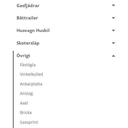
Gasfjädrar
Båttrailer
Husvagn Husbil
Skotersläp
Övrigt
Fästögla
Vinkelkulled
Ankarplatta
Anslag
Axel
Bricka
Saxsprint