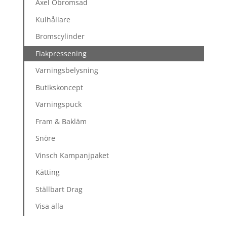
Axel Obromsad
Kulhållare
Bromscylinder
Flakpressening
Varningsbelysning
Butikskoncept
Varningspuck
Fram & Bakläm
Snöre
Vinsch Kampanjpaket
Kätting
Ställbart Drag
Visa alla