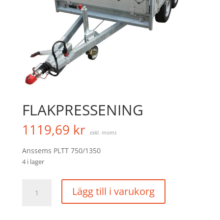
FLAKPRESSENING
1119,69
kr
exkl. moms
Anssems PLTT 750/1350
4 i lager
FLAKPRESSENING
Lägg till i varukorg
mängd