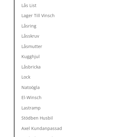
Lås List
Lager Till Vinsch
Låsring
Låsskruv
Låsmutter
Kugghjul
Låsbricka
Lock
Natoögla
El-Winsch
Lastramp
Stödben Husbil
Axel Kundanpassad