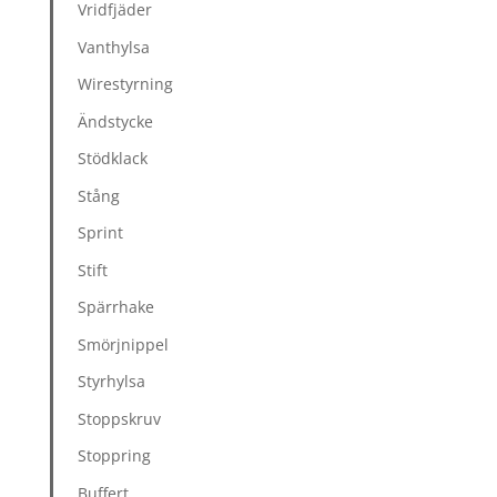
Vridfjäder
Vanthylsa
Wirestyrning
Ändstycke
Stödklack
Stång
Sprint
Stift
Spärrhake
Smörjnippel
Styrhylsa
Stoppskruv
Stoppring
Buffert