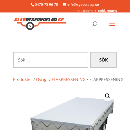
0470-75 96 70
info@sydostslap.se
inkl. moms
exkl. moms
Sök
efter:
Produkter
/
Övrigt
/
FLAKPRESSENING
/ FLAKPRESSENING