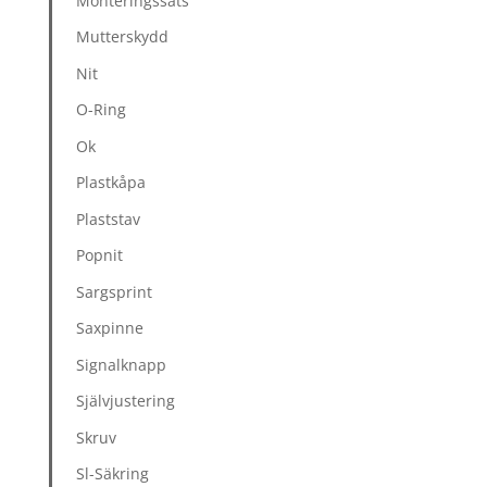
Monteringssats
Mutterskydd
Nit
O-Ring
Ok
Plastkåpa
Plaststav
Popnit
Sargsprint
Saxpinne
Signalknapp
Självjustering
Skruv
Sl-Säkring