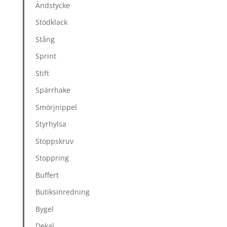
Ändstycke
Stödklack
Stång
Sprint
Stift
Spärrhake
Smörjnippel
Styrhylsa
Stoppskruv
Stoppring
Buffert
Butiksinredning
Bygel
Dekal