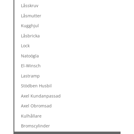
Låsskruv
Låsmutter
Kugghjul
Låsbricka
Lock
Natoögla
El-Winsch
Lastramp
Stödben Husbil
Axel Kundanpassad
Axel Obromsad
Kulhållare
Bromscylinder