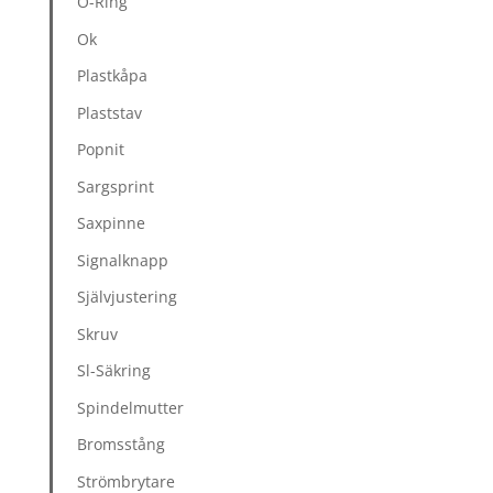
O-Ring
Ok
Plastkåpa
Plaststav
Popnit
Sargsprint
Saxpinne
Signalknapp
Självjustering
Skruv
Sl-Säkring
Spindelmutter
Bromsstång
Strömbrytare