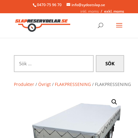
0470-75 96 70
info@sydostslap.se
inkl. moms
exkl. moms
Sök
efter:
Produkter
/
Övrigt
/
FLAKPRESSENING
/ FLAKPRESSENING