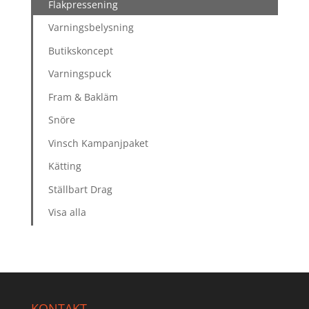
Flakpressening
Varningsbelysning
Butikskoncept
Varningspuck
Fram & Bakläm
Snöre
Vinsch Kampanjpaket
Kätting
Ställbart Drag
Visa alla
KONTAKT