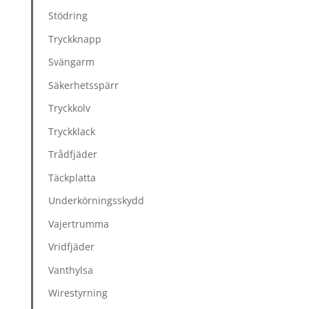
Stödring
Tryckknapp
Svängarm
Säkerhetsspärr
Tryckkolv
Tryckklack
Trådfjäder
Täckplatta
Underkörningsskydd
Vajertrumma
Vridfjäder
Vanthylsa
Wirestyrning