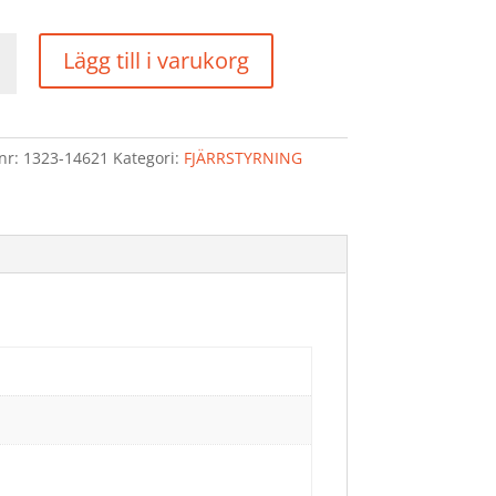
STYRNING
Lägg till i varukorg
d
lnr:
1323-14621
Kategori:
FJÄRRSTYRNING