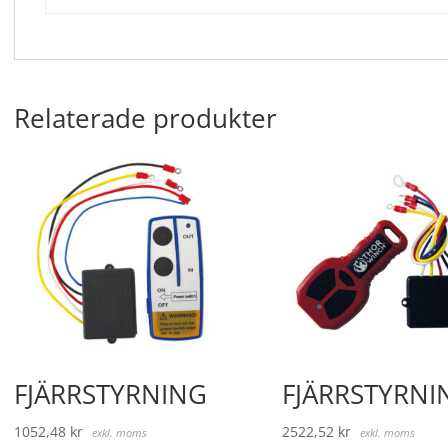
Relaterade produkter
FJÄRRSTYRNING
FJÄRRSTYRNI
1052,48
kr
2522,52
kr
exkl. moms
exkl. moms