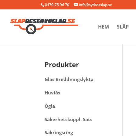
0470-75 96 70
info@sydostslap.se
HEM
SLÄP
Produkter
Glas Breddningslykta
Huvlås
Ögla
Säkerhetskoppl. Sats
Säkringsring