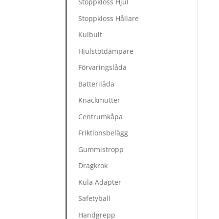
Stoppkloss Hjul
Stoppkloss Hållare
Kulbult
Hjulstötdämpare
Förvaringslåda
Batterilåda
Knäckmutter
Centrumkåpa
Friktionsbelägg
Gummistropp
Dragkrok
Kula Adapter
Safetyball
Handgrepp