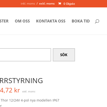
inkl. moms
exkl. moms
0 Objekt
STER
OM OSS
KONTAKTA OSS
BOKA TID
ÄRRSTYRNING
4,72
kr
exkl. moms
 Thor 12/24V 4-pol nya modellen IP67
er