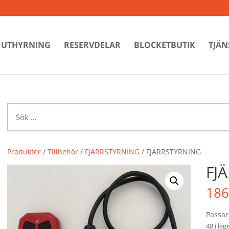
UTHYRNING
RESERVDELAR
BLOCKETBUTIK
TJÄN
Sök
efter:
Produkter
/
Tillbehör
/
FJÄRRSTYRNING
/ FJÄRRSTYRNING
FJ
186
Passar
48 i lag