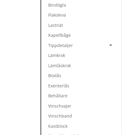
Bindögla
Flakskiva
Lastnät
Kapellbåge
Tippdetaljer
Lämkrok
Lämlåskrok
Boxlås
Exenterlås
Behållare
Vinschvajer
Vinschband
Kastblock