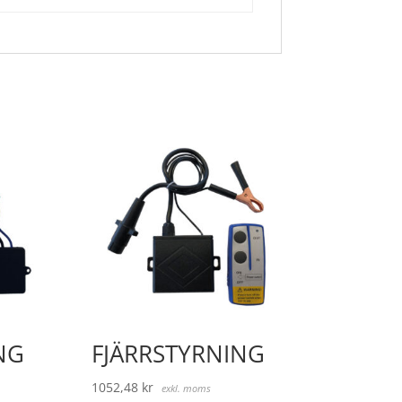
NG
FJÄRRSTYRNING
1052,48
kr
exkl. moms