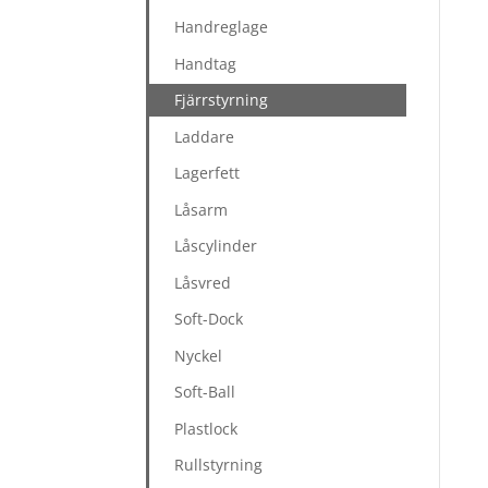
Handreglage
Handtag
Fjärrstyrning
Laddare
Lagerfett
Låsarm
Låscylinder
Låsvred
Soft-Dock
Nyckel
Soft-Ball
Plastlock
Rullstyrning