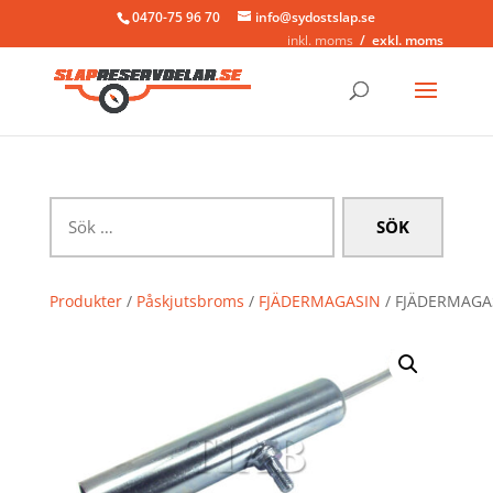
0470-75 96 70
info@sydostslap.se
inkl. moms
exkl. moms
Sök
efter:
Produkter
/
Påskjutsbroms
/
FJÄDERMAGASIN
/ FJÄDERMAGA