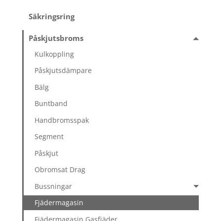
Säkringsring
Påskjutsbroms
Kulkoppling
Påskjutsdämpare
Bälg
Buntband
Handbromsspak
Segment
Påskjut
Obromsat Drag
Bussningar
Fjädermagasin
Fjädermagasin Gasfjäder