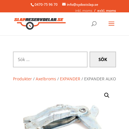
0470-75 96 70
info@sydostslap.se
inkl. moms
exkl. moms
Sök
efter:
Produkter
/
Axelbroms
/
EXPANDER
/ EXPANDER ALKO