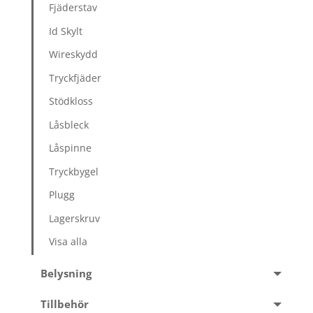
Fjäderstav
Id Skylt
Wireskydd
Tryckfjäder
Stödkloss
Låsbleck
Låspinne
Tryckbygel
Plugg
Lagerskruv
Visa alla
Belysning
Tillbehör