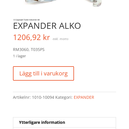
EXPANDER ALKO
1206,92
kr
exkl. moms
RM3060, T035PS
1 i lager
EXPANDER
Lägg till i varukorg
ALKO
mängd
Artikelnr:
1010-10094
Kategori:
EXPANDER
Ytterligare information