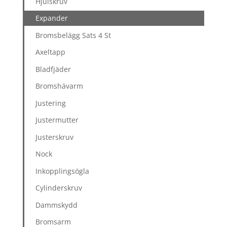
Hjulskruv
Expander
Bromsbelägg Sats 4 St
Axeltapp
Bladfjäder
Bromshävarm
Justering
Justermutter
Justerskruv
Nock
Inkopplingsögla
Cylinderskruv
Dammskydd
Bromsarm