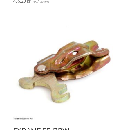
486,20
kr
exkl. moms