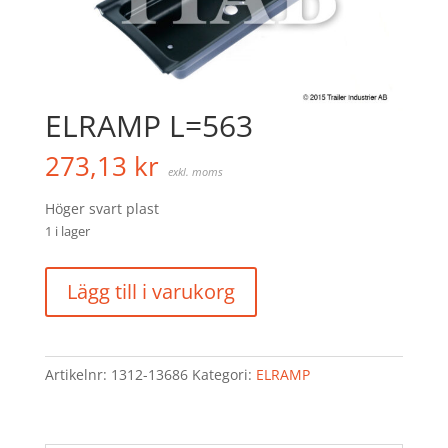
ELRAMP L=563
273,13
kr
exkl. moms
Höger svart plast
1 i lager
ELRAMP
Lägg till i varukorg
L=563
mängd
Artikelnr:
1312-13686
Kategori:
ELRAMP