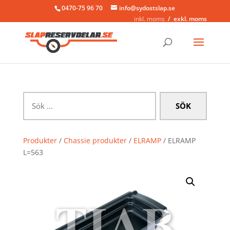
0470-75 96 70
info@sydostslap.se
inkl. moms
exkl. moms
Sök
efter:
Produkter
/
Chassie produkter
/
ELRAMP
/ ELRAMP
L=563