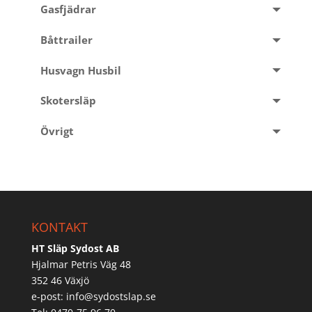
Gasfjädrar
Båttrailer
Husvagn Husbil
Skotersläp
Övrigt
KONTAKT
HT Släp Sydost AB
Hjalmar Petris Väg 48
352 46 Växjö
e-post:
info@sydostslap.se