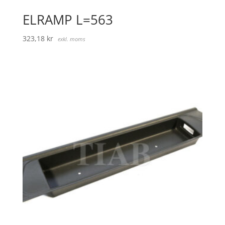
ELRAMP L=563
323,18
kr
exkl. moms